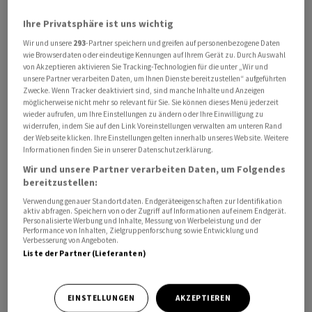
Ihre Privatsphäre ist uns wichtig
Wir und unsere
293
-Partner speichern und greifen auf personenbezogene Daten
wie Browserdaten oder eindeutige Kennungen auf Ihrem Gerät zu. Durch Auswahl
von Akzeptieren aktivieren Sie Tracking-Technologien für die unter „Wir und
unsere Partner verarbeiten Daten, um Ihnen Dienste bereitzustellen“ aufgeführten
Zwecke. Wenn Tracker deaktiviert sind, sind manche Inhalte und Anzeigen
möglicherweise nicht mehr so relevant für Sie. Sie können dieses Menü jederzeit
wieder aufrufen, um Ihre Einstellungen zu ändern oder Ihre Einwilligung zu
widerrufen, indem Sie auf den Link Voreinstellungen verwalten am unteren Rand
der Webseite klicken. Ihre Einstellungen gelten innerhalb unseres Website. Weitere
Informationen finden Sie in unserer Datenschutzerklärung.
Wir und unsere Partner verarbeiten Daten, um Folgendes
Vom Gewicht der KI-Aktien wurde auch der marktbreite
bereitzustellen:
S&P 500 ein Stück weit beeinträchtigt, er fiel um 0,1
Verwendung genauer Standortdaten. Endgeräteeigenschaften zur Identifikation
aktiv abfragen. Speichern von oder Zugriff auf Informationen auf einem Endgerät.
Prozent auf 7.544 Punkte. Ganz anders war die Lage im
Personalisierte Werbung und Inhalte, Messung von Werbeleistung und der
Performance von Inhalten, Zielgruppenforschung sowie Entwicklung und
Dow Jones Industrial . Anleger schwenkten auf die dort
Verbesserung von Angeboten.
stärker vertretenen Standardwerte um. Der Leitindex
Liste der Partner (Lieferanten)
der Wall Street stieg um 1,5 Prozent auf 51.439 Punkte.
Nach einem Tag Pause war er der einzige Index, der
EINSTELLUNGEN
AKZEPTIEREN
seine Rekordrally fortsetzte.