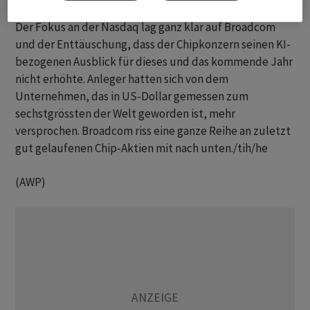
Der Fokus an der Nasdaq lag ganz klar auf Broadcom
und der Enttäuschung, dass der Chipkonzern seinen KI-
bezogenen Ausblick für dieses und das kommende Jahr
nicht erhöhte. Anleger hatten sich von dem
Unternehmen, das in US-Dollar gemessen zum
sechstgrössten der Welt geworden ist, mehr
versprochen. Broadcom riss eine ganze Reihe an zuletzt
gut gelaufenen Chip-Aktien mit nach unten./tih/he
(AWP)