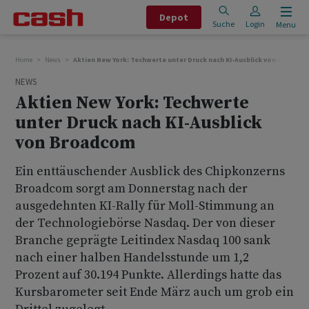
Depot
Suche
Login
Menu
Home
News
Aktien New York: Techwerte unter Druck nach KI-Ausblick von Broadco
NEWS
Aktien New York: Techwerte
unter Druck nach KI-Ausblick
von Broadcom
Ein enttäuschender Ausblick des Chipkonzerns
Broadcom sorgt am Donnerstag nach der
ausgedehnten KI-Rally für Moll-Stimmung an
der Technologiebörse Nasdaq. Der von dieser
Branche geprägte Leitindex Nasdaq 100 sank
nach einer halben Handelsstunde um 1,2
Prozent auf 30.194 Punkte. Allerdings hatte das
Kursbarometer seit Ende März auch um grob ein