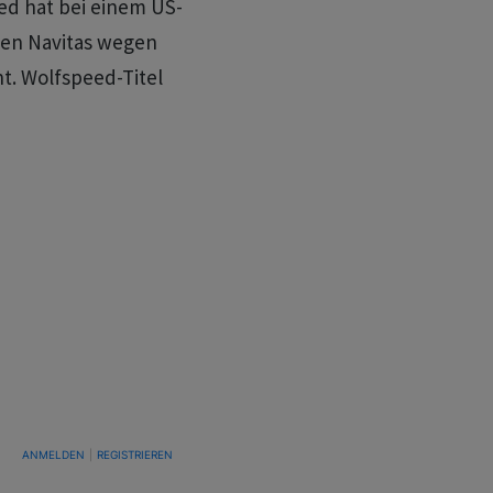
ed hat bei einem US-
gen Navitas wegen
t. Wolfspeed-Titel
TUNG, UM BENACHRICHTIGT ZU WERDEN, WENN NEUE KOMMENTARE VERÖFFENTLICHT WE
ANMELDEN
|
REGISTRIEREN