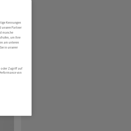
utige Kennungen
d unsere Partner
ind manche
ufrufen, um Ihre
ten am unteren
Sie in unserer
oder Zugriff auf
 Performance von