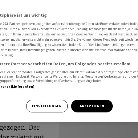
sten belastet US-Börsen
atsphäre ist uns wichtig
re
293
-Partner speichern und greifen auf personenbezogene Daten wie Browserdaten oder einde
ät zu. Durch Auswahl von Akzeptieren aktivieren Sie Tracking-Technologien für die unter „Wir un
aten, um Ihnen Dienste bereitzustellen“ aufgeführten Zwecke. Wenn Tracker deaktiviert sind, s
nzeigen möglicherweise nicht mehr so relevant für Sie. Sie können dieses Menü jederzeit wieder a
m Nahen
 zu ändern oder Ihre Einwilligung zu widerrufen, indem Sie auf den Link Voreinstellungen verwal
eite klicken. Ihre Einstellungen gelten innerhalb unseres Website. Weitere Informationen finden 
rklärung.
Börsen
nsere Partner verarbeiten Daten, um Folgendes bereitzustellen:
nauer Standortdaten. Endgeräteeigenschaften zur Identifikation aktiv abfragen. Speichern von 
 auf einem Endgerät. Personalisierte Werbung und Inhalte, Messung von Werbeleistung und der
elgruppenforschung sowie Entwicklung und Verbesserung von Angeboten.
artner (Lieferanten)
e im Nahen Osten
EINSTELLUNGEN
AKZEPTIEREN
den
gezogen. Der
lor zuletzt gut