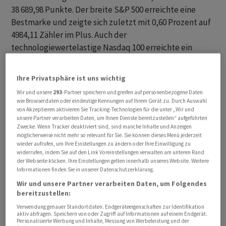
38 689,98 Punkte. Der breite S&P 500 erreichte eine
Bestmarke und zeigte sich zuletzt mit 0,60 Prozent auf
4984,11 Zähler im Plus. Auch der
technologiewertelastige Nasdaq 100 erreichte ein
Rekordhoch und notierte zuletzt mit plus 0,87 Prozent
auf 17 725,29 Punkten.
Ihre Privatsphäre ist uns wichtig
Wir und unsere
293
-Partner speichern und greifen auf personenbezogene Daten
Zahlenwerke wurden unter anderem vom Autobauer
wie Browserdaten oder eindeutige Kennungen auf Ihrem Gerät zu. Durch Auswahl
Ford , dem Fahrdienstvermittler Uber und dem
von Akzeptieren aktivieren Sie Tracking-Technologien für die unter „Wir und
unsere Partner verarbeiten Daten, um Ihnen Dienste bereitzustellen“ aufgeführten
Biotechkonzern Amgen beurteilt. Auch wenn unter
Zwecke. Wenn Tracker deaktiviert sind, sind manche Inhalte und Anzeigen
ihnen nur Ford mit plus 2,9 Prozent zulegten, während
möglicherweise nicht mehr so relevant für Sie. Sie können dieses Menü jederzeit
wieder aufrufen, um Ihre Einstellungen zu ändern oder Ihre Einwilligung zu
Uber 1,3 Prozent verloren und Amgen am Dow-Ende
widerrufen, indem Sie auf den Link Voreinstellungen verwalten am unteren Rand
sogar 4,1 Prozent einbüssten: Alle drei hatten besser als
der Webseite klicken. Ihre Einstellungen gelten innerhalb unseres Website. Weitere
Informationen finden Sie in unserer Datenschutzerklärung.
erwartet oder solide abgeschnitten. So macht der
Wir und unsere Partner verarbeiten Daten, um Folgendes
Autokonzern Ford zwar weiter hohe Verluste mit
bereitzustellen:
Elektroautos und schloss das vergangene Quartal mit
Verwendung genauer Standortdaten. Endgeräteeigenschaften zur Identifikation
roten Zahlen ab, die Geschäftszahlen lagen aber über
aktiv abfragen. Speichern von oder Zugriff auf Informationen auf einem Endgerät.
Personalisierte Werbung und Inhalte, Messung von Werbeleistung und der
den Schätzungen der Analysten.