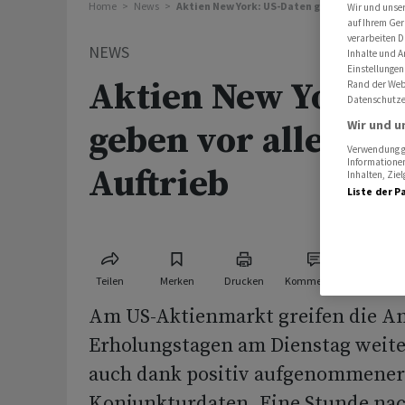
Home
News
Aktien New York: US-Daten geben vor allem N
Wir und unse
auf Ihrem Ger
verarbeiten D
NEWS
Inhalte und A
Einstellungen
Aktien New York: 
Rand der Webs
Datenschutze
Wir und u
geben vor allem N
Verwendung ge
Informationen
Auftrieb
Inhalten, Zi
Liste der P
Teilen
Merken
Drucken
Kommentare
Am US-Aktienmarkt greifen die An
Erholungstagen am Dienstag weite
auch dank positiv aufgenommener
Konjunkturdaten. Eine Stunde na