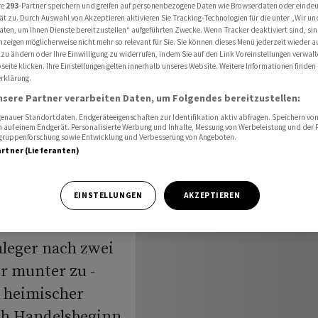
asdaq Auftrieb
re
293
-Partner speichern und greifen auf personenbezogene Daten wie Browserdaten oder einde
ät zu. Durch Auswahl von Akzeptieren aktivieren Sie Tracking-Technologien für die unter „Wir un
aten, um Ihnen Dienste bereitzustellen“ aufgeführten Zwecke. Wenn Tracker deaktiviert sind, s
nzeigen möglicherweise nicht mehr so relevant für Sie. Sie können dieses Menü jederzeit wieder a
 zu ändern oder Ihre Einwilligung zu widerrufen, indem Sie auf den Link Voreinstellungen verwal
US-Daten
eite klicken. Ihre Einstellungen gelten innerhalb unseres Website. Weitere Informationen finden 
rklärung.
nsere Partner verarbeiten Daten, um Folgendes bereitzustellen:
asdaq
nauer Standortdaten. Endgeräteeigenschaften zur Identifikation aktiv abfragen. Speichern von 
 auf einem Endgerät. Personalisierte Werbung und Inhalte, Messung von Werbeleistung und der
elgruppenforschung sowie Entwicklung und Verbesserung von Angeboten.
artner (Lieferanten)
EINSTELLUNGEN
AKZEPTIEREN
leger nach zwei
r munter zu -
 heimischer
ch Handelsbeginn