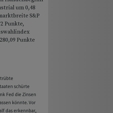
strial um 0,48
 marktbreite S&P
72 Punkte,
uswahlindex
 280,09 Punkte
etrübte
taaten schürte
nk Fed die Zinsen
assen könnte. Vor
alf das erkennbar,