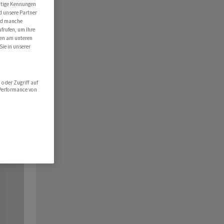
utige Kennungen
d unsere Partner
ind manche
ufrufen, um Ihre
ten am unteren
Sie in unserer
oder Zugriff auf
 Performance von