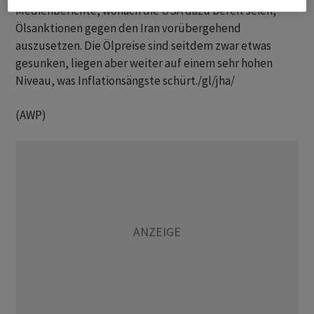
Medienberichte, wonach die USA dazu bereit seien,
Ölsanktionen gegen den Iran vorübergehend
auszusetzen. Die Ölpreise sind seitdem zwar etwas
gesunken, liegen aber weiter auf einem sehr hohen
Niveau, was Inflationsängste schürt./gl/jha/
(AWP)