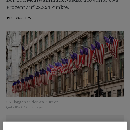
Der Tech-Auswahlindex Nasdaq 100 verlor 0,48
Prozent auf 28.854 Punkte.
19.05.2026 15:59
US Flaggen an der Wall Street.
Quelle:
IMAGO / Pond5 Images