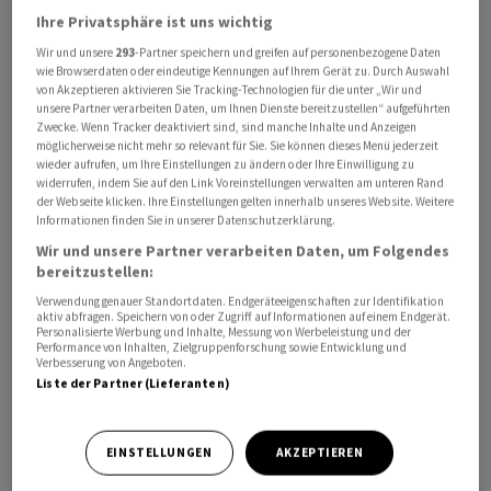
Ihre Privatsphäre ist uns wichtig
Wir und unsere
293
-Partner speichern und greifen auf personenbezogene Daten
wie Browserdaten oder eindeutige Kennungen auf Ihrem Gerät zu. Durch Auswahl
von Akzeptieren aktivieren Sie Tracking-Technologien für die unter „Wir und
unsere Partner verarbeiten Daten, um Ihnen Dienste bereitzustellen“ aufgeführten
Zwecke. Wenn Tracker deaktiviert sind, sind manche Inhalte und Anzeigen
möglicherweise nicht mehr so relevant für Sie. Sie können dieses Menü jederzeit
wieder aufrufen, um Ihre Einstellungen zu ändern oder Ihre Einwilligung zu
widerrufen, indem Sie auf den Link Voreinstellungen verwalten am unteren Rand
der Webseite klicken. Ihre Einstellungen gelten innerhalb unseres Website. Weitere
Informationen finden Sie in unserer Datenschutzerklärung.
Wir und unsere Partner verarbeiten Daten, um Folgendes
bereitzustellen:
Verwendung genauer Standortdaten. Endgeräteeigenschaften zur Identifikation
Eine Fortsetzung der vom Thema Künstliche Intelligenz
aktiv abfragen. Speichern von oder Zugriff auf Informationen auf einem Endgerät.
Personalisierte Werbung und Inhalte, Messung von Werbeleistung und der
(KI) getragenen Erholungsrally, die Ende März
Performance von Inhalten, Zielgruppenforschung sowie Entwicklung und
Verbesserung von Angeboten.
begonnen hatte, lässt damit weiter auf sich warten.
Liste der Partner (Lieferanten)
Dass US-Präsident Donald Trump zunächst auf einen
angeblich für diesen Dienstag geplanten Angriff auf den
Iran verzichtet hat, hatte schon am Montag letztlich nur
EINSTELLUNGEN
AKZEPTIEREN
wenig Auftrieb gegeben. Das gilt auch für iranische