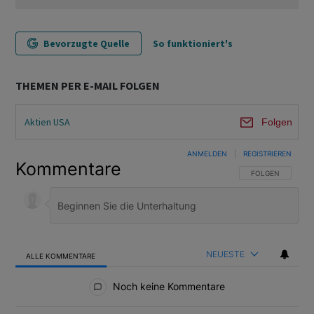
Bevorzugte Quelle
So funktioniert's
THEMEN PER E-MAIL FOLGEN
Aktien USA
Folgen
ANMELDEN
|
REGISTRIEREN
Kommentare
FOLGE DIESER U
FOLGEN
NEUESTE
ALLE KOMMENTARE
Alle Kommentare
Noch keine Kommentare