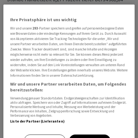
Punkten. Für den marktbreiten S&P 500 ging es um 0,52
Prozent auf 4347,55 Zähler bergab. Der von
Ihre Privatsphäre ist uns wichtig
Technologiewerten geprägte Nasdaq 100 büsste sogar
Wir und unsere
293
-Partner speichern und greifen auf personenbezogene Daten
0,87 Prozent auf 14 587,66 Punkte ein. Für die drei
wie Browserdaten oder eindeutige Kennungen auf Ihrem Gerät zu. Durch Auswahl
bedeutenden Kursbarometer zeichnen sich damit
von Akzeptieren aktivieren Sie Tracking-Technologien für die unter „Wir und
unsere Partner verarbeiten Daten, um Ihnen Dienste bereitzustellen“ aufgeführten
Wochenverluste zwischen 2,5 und 2,9 Prozent ab.
Zwecke. Wenn Tracker deaktiviert sind, sind manche Inhalte und Anzeigen
möglicherweise nicht mehr so relevant für Sie. Sie können dieses Menü jederzeit
Laut Portfoliomanager Thomas Altmann von QC-
wieder aufrufen, um Ihre Einstellungen zu ändern oder Ihre Einwilligung zu
widerrufen, indem Sie auf den Link Voreinstellungen verwalten am unteren Rand
Partners bietet vor allem China Grund zur Sorge. "Die
der Webseite klicken. Ihre Einstellungen gelten innerhalb unseres Website. Weitere
schwache chinesische Wirtschaft und die
Informationen finden Sie in unserer Datenschutzerklärung.
Immobilienkrise werden immer mehr zur Belastung für
Wir und unsere Partner verarbeiten Daten, um Folgendes
bereitzustellen:
die Börsen weltweit", sagte er. Der grosse neue
Sorgenpunkt ist, dass der hoch verschuldete
Verwendung genauer Standortdaten. Endgeräteeigenschaften zur Identifikation
aktiv abfragen. Speichern von oder Zugriff auf Informationen auf einem Endgerät.
chinesische Immobilienkonzern Evergrande in den USA
Personalisierte Werbung und Inhalte, Messung von Werbeleistung und der
Performance von Inhalten, Zielgruppenforschung sowie Entwicklung und
Gläubigerschutz beantragt hat.
Verbesserung von Angeboten.
Liste der Partner (Lieferanten)
Aktien von chinesischen Konzernen, die in New York an
der Nasdaq gelistet sind, gerieten einmal mehr unter