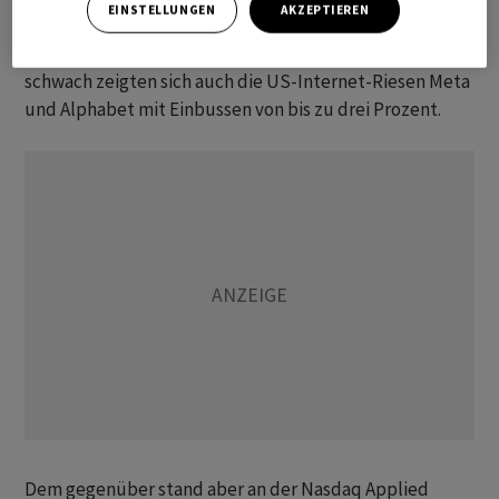
EINSTELLUNGEN
AKZEPTIEREN
Druck: Die Titel der chinesischen Internetkonzerne
Baidu und Alibaba verloren bis zu 3,8 Prozent. Sehr
schwach zeigten sich auch die US-Internet-Riesen Meta
und Alphabet mit Einbussen von bis zu drei Prozent.
Dem gegenüber stand aber an der Nasdaq Applied