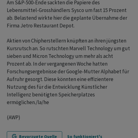
Am S&P-500-Ende sackten die Papiere des
Lebensmittel-Grosshändlers Sysco um fast 15 Prozent
ab. Belastend wirkte hier die geplante Übernahme der
Firma Jetro Restaurant Depot.
Aktien von Chipherstellern knüpften an ihren jüngsten
Kursrutsch an. So rutschten Marvell Technology um gut
sieben und Micron Technology um mehr als acht
Prozent ab. In der vergangenen Woche hatten
Forschungsergebnisse der Google-Mutter Alphabet für
Aufruhr gesorgt. Diese könnten eine effizientere
Nutzung des für die Entwicklung Künstlicher
Intelligenz benötigten Speicherplatzes
ermöglichen./la/he
(AWP)
Bevorzugte Quelle
So funktioniert's