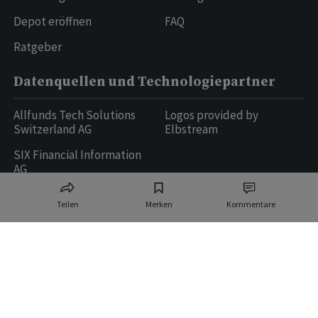
Depot eröffnen
FAQ
Ratgeber
Datenquellen und Technologiepartner
Allfunds Tech Solutions
Logos provided by
Switzerland AG
Elbstream
SIX Financial Information
AG
Teilen
Merken
Kommentare
Ringier AG | Ringier Medien Schweiz
16
weitere Publikationen