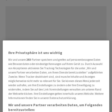
Ihre Privatsphäre ist uns wichtig
Wir und unsere
293
-Partner speichern und greifen auf personenbezogene Daten
wie Browserdaten oder eindeutige Kennungen auf Ihrem Gerät zu. Durch Auswahl
von Akzeptieren aktivieren Sie Tracking-Technologien für die unter „Wir und
unsere Partner verarbeiten Daten, um Ihnen Dienste bereitzustellen“ aufgeführten
Zwecke. Wenn Tracker deaktiviert sind, sind manche Inhalte und Anzeigen
möglicherweise nicht mehr so relevant für Sie. Sie können dieses Menü jederzeit
wieder aufrufen, um Ihre Einstellungen zu ändern oder Ihre Einwilligung zu
widerrufen, indem Sie auf den Link Voreinstellungen verwalten am unteren Rand
Nach den deutlichen Kursverlusten, die den Dow am
der Webseite klicken. Ihre Einstellungen gelten innerhalb unseres Website. Weitere
Freitag nahe 45.000 Punkten auf den tiefsten Stand seit
Informationen finden Sie in unserer Datenschutzerklärung.
September gedrückt hatten, stieg der Leitindex nun
Wir und unsere Partner verarbeiten Daten, um Folgendes
um 0,3 Prozent auf 45.320 Zähler. Für den marktbreiten
bereitzustellen: