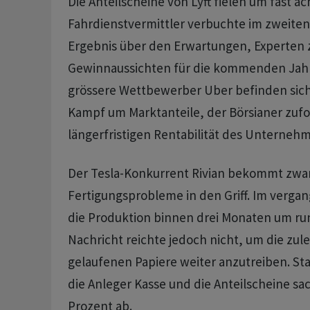
Die Anteilscheine von Lyft fielen um fast ac
Fahrdienstvermittler verbuchte im zweiten
Ergebnis über den Erwartungen, Experten 
Gewinnaussichten für die kommenden Jahre
grössere Wettbewerber Uber befinden sich
Kampf um Marktanteile, der Börsianer zufo
längerfristigen Rentabilität des Unterneh
Der Tesla-Konkurrent Rivian bekommt zwar
Fertigungsprobleme in den Griff. Im vergan
die Produktion binnen drei Monaten um run
Nachricht reichte jedoch nicht, um die zule
gelaufenen Papiere weiter anzutreiben. S
die Anleger Kasse und die Anteilscheine sa
Prozent ab.