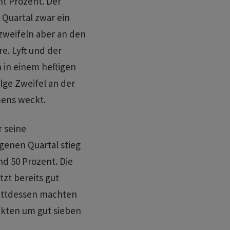
ht Prozent. Der
 Quartal zwar ein
zweifeln aber an den
. Lyft und der
 in einem heftigen
lge Zweifel an der
mens weckt.
 seine
genen Quartal stieg
d 50 Prozent. Die
tzt bereits gut
tattdessen machten
ckten um gut sieben