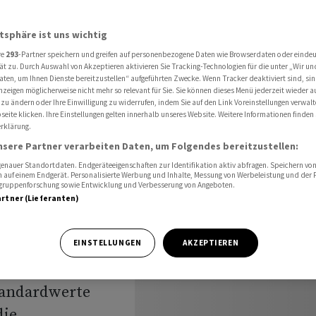
tionssorgen in China
atsphäre ist uns wichtig
re
293
-Partner speichern und greifen auf personenbezogene Daten wie Browserdaten oder einde
ät zu. Durch Auswahl von Akzeptieren aktivieren Sie Tracking-Technologien für die unter „Wir un
aten, um Ihnen Dienste bereitzustellen“ aufgeführten Zwecke. Wenn Tracker deaktiviert sind, s
nzeigen möglicherweise nicht mehr so relevant für Sie. Sie können dieses Menü jederzeit wieder a
gen
 zu ändern oder Ihre Einwilligung zu widerrufen, indem Sie auf den Link Voreinstellungen verwal
eite klicken. Ihre Einstellungen gelten innerhalb unseres Website. Weitere Informationen finden 
rklärung.
n China
nsere Partner verarbeiten Daten, um Folgendes bereitzustellen:
nauer Standortdaten. Endgeräteeigenschaften zur Identifikation aktiv abfragen. Speichern von 
 auf einem Endgerät. Personalisierte Werbung und Inhalte, Messung von Werbeleistung und der
elgruppenforschung sowie Entwicklung und Verbesserung von Angeboten.
artner (Lieferanten)
g haben die
EINSTELLUNGEN
AKZEPTIEREN
twoch Vorsicht
Standardwerte
die