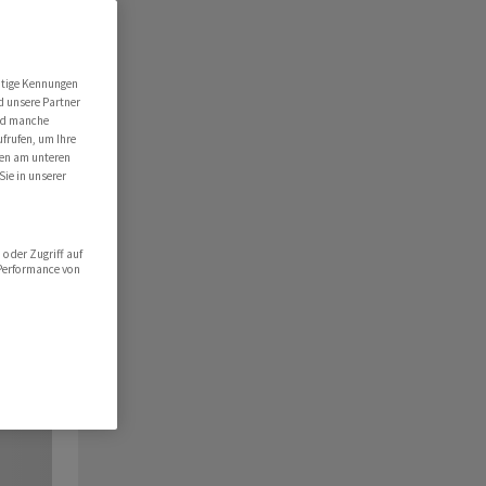
utige Kennungen
d unsere Partner
ind manche
ufrufen, um Ihre
ten am unteren
Sie in unserer
oder Zugriff auf
 Performance von