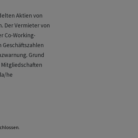
delten Aktien von
n. Der Vermieter von
er Co-Working-
n Geschäftszahlen
enzwarnung. Grund
 Mitgliedschaften
/la/he
chlossen.