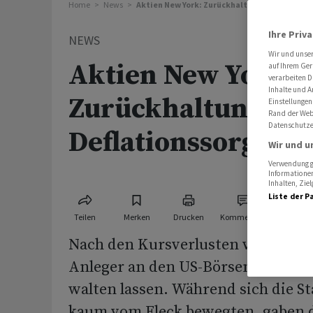
Home
News
Aktien New York: Zurückhaltung wegen Defla
Ihre Priv
NEWS
Wir und unse
Aktien New York:
auf Ihrem Ger
verarbeiten D
Inhalte und A
Zurückhaltung we
Einstellungen
Rand der Webs
Datenschutze
Deflationssorgen i
Wir und u
Verwendung ge
Informationen
Inhalten, Zi
Liste der P
Teilen
Merken
Drucken
Kommentare
Nach den Kursverlusten vom Vorta
Anleger an den US-Börsen am Mit
walten lassen. Während sich die 
kaum vom Fleck bewegten, gaben 