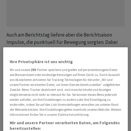
Auch am Berichtstag liefere aber die Berichtsaison
Impulse, die punktuell für Bewegung sorgten. Dabei
kommen diese am Mittwoch vor allem aus dem Ausland,
sagt ein Händler und verwiest etwa auf die Zahlen von
Ihre Privatsphäre ist uns wichtig
LVMH oder Danone, von deren Zahlen die Anleger dann
Wir und unsere
293
-Partner speichern und greifen auf personenbezogene Daten
Rückschlüsse auf die hiesigen Unternehmen machen
wie Browserdaten oder eindeutige Kennungen auf Ihrem Gerät zu. Durch Auswahl
würden. Hierzulande wurden am Berichtstag "nur"
von Akzeptieren aktivieren Sie Tracking-Technologien für die unter „Wir und
unsere Partner verarbeiten Daten, um Ihnen Dienste bereitzustellen“ aufgeführten
Zahlen von Unternehmen aus den hinteren Rängen
Zwecke. Wenn Tracker deaktiviert sind, sind manche Inhalte und Anzeigen
veröffentlicht. Dabei gab es Licht und Schatten. Am
möglicherweise nicht mehr so relevant für Sie. Sie können dieses Menü jederzeit
Donnerstag stehen dann mit Holcim, Nestlé, Roche und
wieder aufrufen, um Ihre Einstellungen zu ändern oder Ihre Einwilligung zu
widerrufen, indem Sie auf den Link Voreinstellungen verwalten am unteren Rand
VAT gleich vier Blue Chips im Rampenlicht
der Webseite klicken. Ihre Einstellungen gelten innerhalb unseres Website. Weitere
Informationen finden Sie in unserer Datenschutzerklärung.
Der SMI gibt bis um 11.15 Uhr um 0,45 Prozent nach auf
Wir und unsere Partner verarbeiten Daten, um Folgendes
bereitzustellen:
11'180,72 Punkte. Der SLI, in dem die 30 wichtigsten