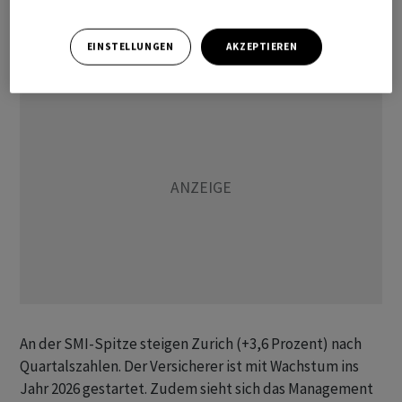
um 0,09 Prozent auf 2978,92 Punkte, während der breite
SPI 0,30 Prozent höher auf 18'637,45 Zähler steht.
EINSTELLUNGEN
AKZEPTIEREN
An der SMI-Spitze steigen Zurich (+3,6 Prozent) nach
Quartalszahlen. Der Versicherer ist mit Wachstum ins
Jahr 2026 gestartet. Zudem sieht sich das Management