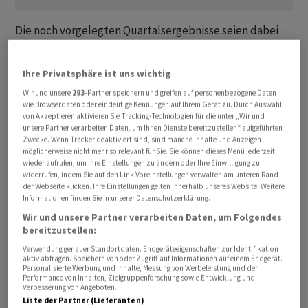
Die noch vorgelegten Quartalsergebnisse seien dabei
eine willkommene Abwechslung, ergänzte ein weiterer
Händler. Am Nachmittag rücken dann noch einige US-
Ihre Privatsphäre ist uns wichtig
Konjunkturdaten in den Blick, bevor sich hierzulande
Wir und unsere
293
-Partner speichern und greifen auf personenbezogene Daten
die Anleger in den Feiertag und einige wohl auch in ein
wie Browserdaten oder eindeutige Kennungen auf Ihrem Gerät zu. Durch Auswahl
langes Wochenende verabschieden werden. Angesichts
von Akzeptieren aktivieren Sie Tracking-Technologien für die unter „Wir und
unsere Partner verarbeiten Daten, um Ihnen Dienste bereitzustellen“ aufgeführten
des weiter ungelösten Nahost-Konflikts dürften viele
Zwecke. Wenn Tracker deaktiviert sind, sind manche Inhalte und Anzeigen
wohl keine Risiken mitnehmen wollen. Im weiteren
möglicherweise nicht mehr so relevant für Sie. Sie können dieses Menü jederzeit
wieder aufrufen, um Ihre Einstellungen zu ändern oder Ihre Einwilligung zu
Wochenverlauf richtet sich die Aufmerksamkeit dann
widerrufen, indem Sie auf den Link Voreinstellungen verwalten am unteren Rand
verstärkt auf Trumps Besuch in China.
der Webseite klicken. Ihre Einstellungen gelten innerhalb unseres Website. Weitere
Informationen finden Sie in unserer Datenschutzerklärung.
Wir und unsere Partner verarbeiten Daten, um Folgendes
SMI mit Zurich an der Spitze
bereitzustellen:
Der SMI gewinnt gegen 9.15 Uhr 0,43 Prozent auf
Verwendung genauer Standortdaten. Endgeräteeigenschaften zur Identifikation
aktiv abfragen. Speichern von oder Zugriff auf Informationen auf einem Endgerät.
13'175,34 Zähler. Das Verhältnis von Gewinnern und
Personalisierte Werbung und Inhalte, Messung von Werbeleistung und der
Performance von Inhalten, Zielgruppenforschung sowie Entwicklung und
Verlierern im Leitindex ist dabei quasi ausgeglichen. Der
Verbesserung von Angeboten.
SMIM mit den mittelgrossen Werten steigt nur leicht
Liste der Partner (Lieferanten)