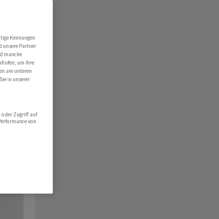
utige Kennungen
d unsere Partner
ind manche
ufrufen, um Ihre
ten am unteren
Sie in unserer
oder Zugriff auf
 Performance von