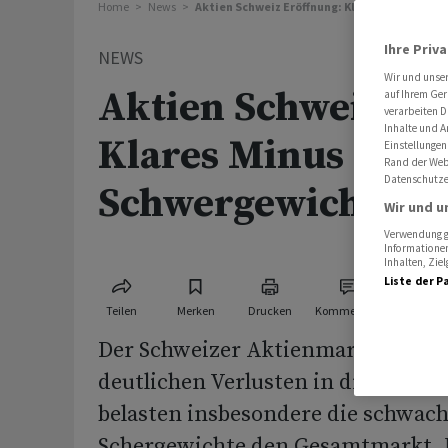
Home
News
Aktien Schweiz Eröffnung: Klares Minus - P
Ihre Priv
NEWS
Wir und unse
Aktien Schweiz Er
auf Ihrem Ger
verarbeiten D
Inhalte und A
Klares Minus - Ph
Einstellungen
Rand der Webs
Datenschutze
Schwergewichte s
Wir und u
Verwendung ge
Informationen
Inhalten, Zi
Liste der P
Teilen
Merken
Drucken
Kommentare
Der Schweizer Aktienmarkt ist am
deutlichen Verlusten in die Sitzung
belasten insbesondere die schwac
Schergewichte den Gesamtmarkt. N