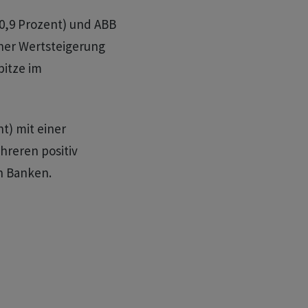
+0,9 Prozent) und ABB
iner Wertsteigerung
pitze im
nt) mit einer
hreren positiv
n Banken.