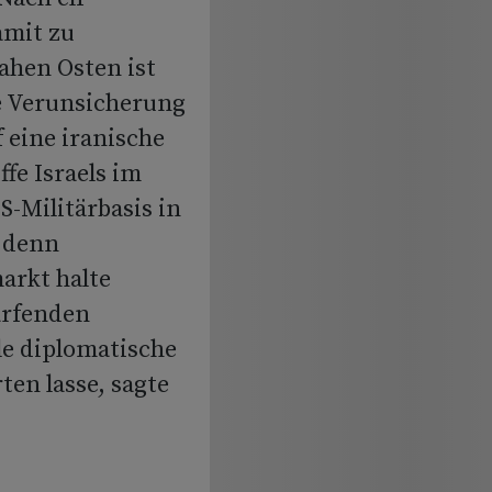
amit zu
hen Osten ist
e Verunsicherung
 eine iranische
fe Israels im
S-Militärbasis in
n denn
arkt halte
ärfenden
le diplomatische
en lasse, sagte