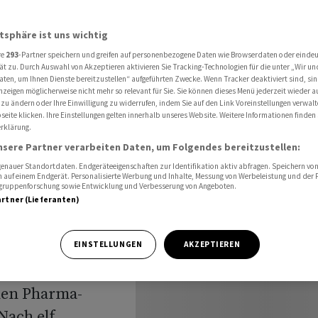
harma-Schwergewichte schwach
atsphäre ist uns wichtig
re
293
-Partner speichern und greifen auf personenbezogene Daten wie Browserdaten oder einde
öffnung:
ät zu. Durch Auswahl von Akzeptieren aktivieren Sie Tracking-Technologien für die unter „Wir un
aten, um Ihnen Dienste bereitzustellen“ aufgeführten Zwecke. Wenn Tracker deaktiviert sind, s
nzeigen möglicherweise nicht mehr so relevant für Sie. Sie können dieses Menü jederzeit wieder a
arma-
 zu ändern oder Ihre Einwilligung zu widerrufen, indem Sie auf den Link Voreinstellungen verwal
eite klicken. Ihre Einstellungen gelten innerhalb unseres Website. Weitere Informationen finden 
rklärung.
chwach
nsere Partner verarbeiten Daten, um Folgendes bereitzustellen:
nauer Standortdaten. Endgeräteeigenschaften zur Identifikation aktiv abfragen. Speichern von 
 auf einem Endgerät. Personalisierte Werbung und Inhalte, Messung von Werbeleistung und der
elgruppenforschung sowie Entwicklung und Verbesserung von Angeboten.
artner (Lieferanten)
 Donnerstag mit
EINSTELLUNGEN
AKZEPTIEREN
 gestartet. Dabei
hen Pharma-
ach elf