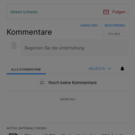
Aktien Schweiz
Folgen
ANMELDEN
|
REGISTRIEREN
Kommentare
FOLGE DIESER U
FOLGEN
NEUESTE
ALLE KOMMENTARE
Alle Kommentare
Noch keine Kommentare
WERBUNG
AKTIVE UNTERHALTUNGEN
Das Folgende ist eine Liste der am meisten kommentierten Artikel