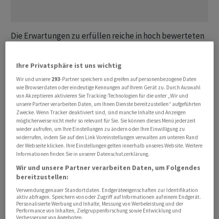
Die Erwartungen zu erfüllen reiche in hoch bewerteten
Märkten nicht mehr, schreibt Händlerin Ipek
Ozkardeskaya von Swissquote in einem Kommentar.
Ihre Privatsphäre ist uns wichtig
Vielmehr müssten auch die hinter vorgehaltener Hand
Wir und unsere
293
-Partner speichern und greifen auf personenbezogene Daten
geäusserten Schätzungen übertroffen werden. Und
wie Browserdaten oder eindeutige Kennungen auf Ihrem Gerät zu. Durch Auswahl
dies sei eines der klassisches Zeichen für Bullen-Märkte
von Akzeptieren aktivieren Sie Tracking-Technologien für die unter „Wir und
unsere Partner verarbeiten Daten, um Ihnen Dienste bereitzustellen“ aufgeführten
im Endstadium.
Zwecke. Wenn Tracker deaktiviert sind, sind manche Inhalte und Anzeigen
möglicherweise nicht mehr so relevant für Sie. Sie können dieses Menü jederzeit
wieder aufrufen, um Ihre Einstellungen zu ändern oder Ihre Einwilligung zu
Geopolitisch wird die Lage am Morgen von der Meldung
widerrufen, indem Sie auf den Link Voreinstellungen verwalten am unteren Rand
neuer Angriffe Irans auf Tanker in der Strasse von
der Webseite klicken. Ihre Einstellungen gelten innerhalb unseres Website. Weitere
Informationen finden Sie in unserer Datenschutzerklärung.
Hormus geprägt. So hat sich der Preis für ein Fass Öl der
Wir und unsere Partner verarbeiten Daten, um Folgendes
Sorte Brent über die vergangenen Stunden wieder
bereitzustellen:
Richtung 73 US-Dollar nach oben entwickelt.
Verwendung genauer Standortdaten. Endgeräteeigenschaften zur Identifikation
Ausserdem beginnt am Berichtstag der Nato-Gipfel in
aktiv abfragen. Speichern von oder Zugriff auf Informationen auf einem Endgerät.
Personalisierte Werbung und Inhalte, Messung von Werbeleistung und der
der Türkei, der für Aufmerksamkeit sorgen dürfte.
Performance von Inhalten, Zielgruppenforschung sowie Entwicklung und
Verbesserung von Angeboten.