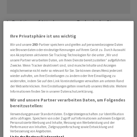
In Reaktion auf Attacken gegen Tanker in der Strasse
von Hormus hat das US-Militär Dutzende Ziele im Iran
Ihre Privatsphäre ist uns wichtig
angegriffen. Zudem setzen die USA Sanktionen auf
iranisches Öl wieder in Kraft. Irans Militär wiederum
Wir und unsere
293
-Partner speichern und greifen auf personenbezogene Daten
wie Browserdaten oder eindeutige Kennungen auf Ihrem Gerät zu. Durch Auswahl
kündigte eine Reaktion auf die US-Angriffe an. Kurz
von Akzeptieren aktivieren Sie Tracking-Technologien für die unter „Wir und
darauf meldete die Armee des mit Washington
unsere Partner verarbeiten Daten, um Ihnen Dienste bereitzustellen“ aufgeführten
Zwecke. Wenn Tracker deaktiviert sind, sind manche Inhalte und Anzeigen
verbündeten Golfstaats Kuwait feindlichen Beschuss.
möglicherweise nicht mehr so relevant für Sie. Sie können dieses Menü jederzeit
Auch in Bahrain heulten am frühen Morgen die Sirenen.
wieder aufrufen, um Ihre Einstellungen zu ändern oder Ihre Einwilligung zu
widerrufen, indem Sie auf den Link Voreinstellungen verwalten am unteren Rand
«Was für ein friedvoller Friedensprozess!»,
der Webseite klicken. Ihre Einstellungen gelten innerhalb unseres Website. Weitere
kommentierte dies die Onlinebank Swissquote in einem
Informationen finden Sie in unserer Datenschutzerklärung.
Kommentar.
Wir und unsere Partner verarbeiten Daten, um Folgendes
bereitzustellen:
Ölpreis zieht deutlich an
Verwendung genauer Standortdaten. Endgeräteeigenschaften zur Identifikation
aktiv abfragen. Speichern von oder Zugriff auf Informationen auf einem Endgerät.
Personalisierte Werbung und Inhalte, Messung von Werbeleistung und der
Parallel zu den neuen Eskalationen im Iran hat der
Performance von Inhalten, Zielgruppenforschung sowie Entwicklung und
Verbesserung von Angeboten.
Ölpreis zuletzt auf über 76 US-Dollar wieder stark