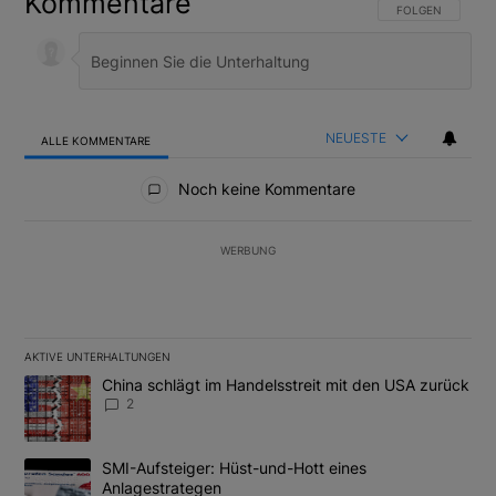
Kommentare
FOLGE DIESER U
FOLGEN
NEUESTE
ALLE KOMMENTARE
Alle Kommentare
Noch keine Kommentare
WERBUNG
AKTIVE UNTERHALTUNGEN
Das Folgende ist eine Liste der am meisten kommentierten Artikel
Ein Trendartikel mit dem Titel "China schlägt im Handelsstreit m
China schlägt im Handelsstreit mit den USA zurück
2
Ein Trendartikel mit dem Titel "SMI-Aufsteiger: Hüst-und-Hott e
SMI-Aufsteiger: Hüst-und-Hott eines
Anlagestrategen