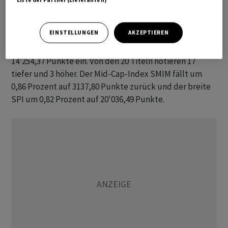
Liste der Partner (Lieferanten)
angezogen. Der Preis für ein Fass der Sorte Brent liegt
damit so hoch wie seit zwei Wochen nicht mehr.
EINSTELLUNGEN
AKZEPTIEREN
Der Leitindex SMI büsst bis 09.15 Uhr 0,74 Prozent auf
14'254,37 Punkte ein. Von den 20 Titeln notieren 17
tiefer und 3 höher. Der Mid-Cap-Index SMIM fällt um
0,86 Prozent auf 3137,80 Punkte zurück und der breite
SPI um 0,82 Prozent auf 20'036,49 Punkte.