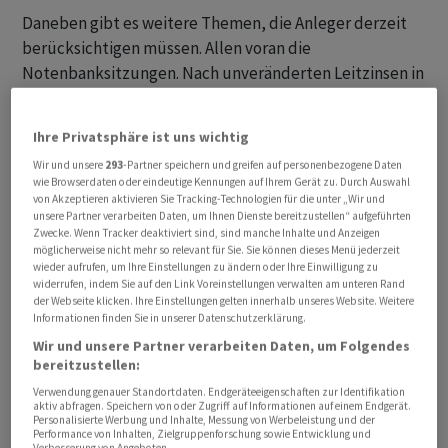
Daneben gibt es weitere Themen, die Anleger derzeit
berücksichtigen müssen. Allen voran die
Notenbanksitzungen. Nach unveränderten Leitzinsen in
den USA wird selbiges nun von der EZB und der Bank of
England am Nachmittag erwartet. Die Kommentare zur
Ihre Privatsphäre ist uns wichtig
Einordnung der Inflation und den konjunkturellen
Wir und unsere
293
-Partner speichern und greifen auf personenbezogene Daten
Auswirkungen dürften indes auf die Goldwaage gelegt
wie Browserdaten oder eindeutige Kennungen auf Ihrem Gerät zu. Durch Auswahl
werden. «Das absolute Schreckenswort schwebt über
von Akzeptieren aktivieren Sie Tracking-Technologien für die unter „Wir und
unsere Partner verarbeiten Daten, um Ihnen Dienste bereitzustellen“ aufgeführten
dem Parkett - Stagflation», kommentierte ein Börsianer.
Zwecke. Wenn Tracker deaktiviert sind, sind manche Inhalte und Anzeigen
Im Tagesverlauf stehen zudem eine Reihe wichtiger
möglicherweise nicht mehr so relevant für Sie. Sie können dieses Menü jederzeit
wieder aufrufen, um Ihre Einstellungen zu ändern oder Ihre Einwilligung zu
Konjunkturdaten sowohl aus Europa als auch den USA
widerrufen, indem Sie auf den Link Voreinstellungen verwalten am unteren Rand
an.
der Webseite klicken. Ihre Einstellungen gelten innerhalb unseres Website. Weitere
Informationen finden Sie in unserer Datenschutzerklärung.
SMI rutscht unter 13'000 Punkte
Wir und unsere Partner verarbeiten Daten, um Folgendes
bereitzustellen:
Gegen 9.15 Uhr fällt der Leitindex SMI um 0,65 Prozent
Verwendung genauer Standortdaten. Endgeräteeigenschaften zur Identifikation
aktiv abfragen. Speichern von oder Zugriff auf Informationen auf einem Endgerät.
auf 12'946,75 Zähler und rutscht damit unter die
Personalisierte Werbung und Inhalte, Messung von Werbeleistung und der
Performance von Inhalten, Zielgruppenforschung sowie Entwicklung und
psychologisch wichtige Marke von 13'000 Punkten. Fast
Verbesserung von Angeboten.