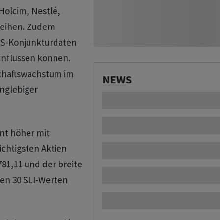
olcim, Nestlé,
leihen. Zudem
US-Konjunkturdaten
einflussen können.
schaftswachstum im
NEWS
anglebiger
ent höher mit
ichtigsten Aktien
781,11 und der breite
den 30 SLI-Werten