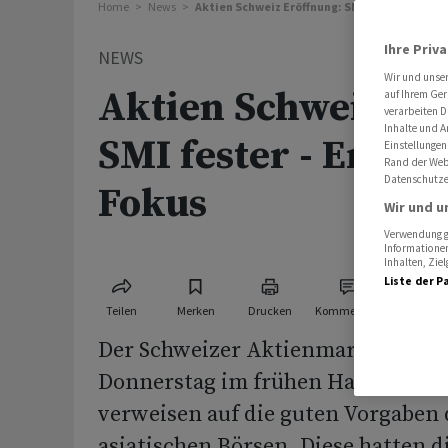
Home
News
Aktien Schweiz Eröffnung: SMI fester - Ergeb
Ihre Priv
NEWS
Wir und unse
Aktien Schweiz Er
auf Ihrem Ger
verarbeiten D
Inhalte und A
SMI fester - Ergeb
Einstellungen
Rand der Webs
Datenschutze
Fokus
Wir und u
Verwendung ge
Informationen
Inhalten, Zi
Liste der P
Teilen
Merken
Drucken
Kommentare
Der Schweizer Aktienmarkt tendie
Donnerstag im frühen Handel fest
verweisen auf die guten Vorgaben 
asiatischen Börsen. Diese hatten 