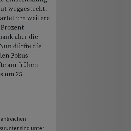
ut weggesteckt.
wartet um weitere
5 Prozent
bank aber die
 Nun dürfte die
 den Fokus
fte am frühen
ls um 25
zahlreichen
arunter sind unter