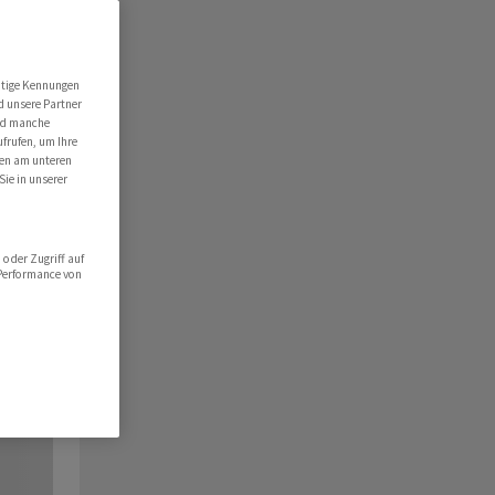
utige Kennungen
d unsere Partner
ind manche
ufrufen, um Ihre
ten am unteren
Sie in unserer
oder Zugriff auf
 Performance von