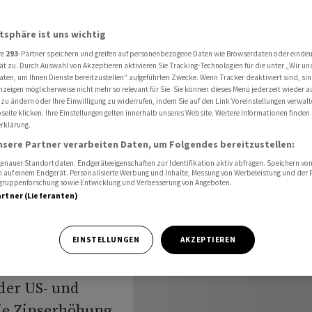
nisse im Fokus
atsphäre ist uns wichtig
re
293
-Partner speichern und greifen auf personenbezogene Daten wie Browserdaten oder einde
öffnung:
ät zu. Durch Auswahl von Akzeptieren aktivieren Sie Tracking-Technologien für die unter „Wir un
aten, um Ihnen Dienste bereitzustellen“ aufgeführten Zwecke. Wenn Tracker deaktiviert sind, s
nzeigen möglicherweise nicht mehr so relevant für Sie. Sie können dieses Menü jederzeit wieder a
nisse im
 zu ändern oder Ihre Einwilligung zu widerrufen, indem Sie auf den Link Voreinstellungen verwal
eite klicken. Ihre Einstellungen gelten innerhalb unseres Website. Weitere Informationen finden 
rklärung.
nsere Partner verarbeiten Daten, um Folgendes bereitzustellen:
nauer Standortdaten. Endgeräteeigenschaften zur Identifikation aktiv abfragen. Speichern von 
 auf einem Endgerät. Personalisierte Werbung und Inhalte, Messung von Werbeleistung und der
elgruppenforschung sowie Entwicklung und Verbesserung von Angeboten.
artner (Lieferanten)
rt am
EINSTELLUNGEN
AKZEPTIEREN
er. Händler
der US- und
die Zinserhöhung