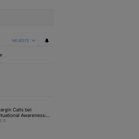
NEUESTE
e
ten Artikel der letzten 7 days.
argin Calls bei
hfrage der Zentralbanken könnte Goldpreis weiter belasten" mit 5 ko
ikel mit dem Titel "Margin Calls bei Situational Awareness: Alles übe
ituational Awareness:
lles über den Retter-
3
eal