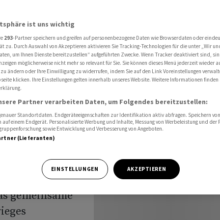
Richtung
atsphäre ist uns wichtig
re
293
-Partner speichern und greifen auf personenbezogene Daten wie Browserdaten oder einde
öffnung:
ät zu. Durch Auswahl von Akzeptieren aktivieren Sie Tracking-Technologien für die unter „Wir un
aten, um Ihnen Dienste bereitzustellen“ aufgeführten Zwecke. Wenn Tracker deaktiviert sind, s
nzeigen möglicherweise nicht mehr so relevant für Sie. Sie können dieses Menü jederzeit wieder a
ichtung
 zu ändern oder Ihre Einwilligung zu widerrufen, indem Sie auf den Link Voreinstellungen verwal
eite klicken. Ihre Einstellungen gelten innerhalb unseres Website. Weitere Informationen finden 
rklärung.
nsere Partner verarbeiten Daten, um Folgendes bereitzustellen:
nauer Standortdaten. Endgeräteeigenschaften zur Identifikation aktiv abfragen. Speichern von 
 auf einem Endgerät. Personalisierte Werbung und Inhalte, Messung von Werbeleistung und der
elgruppenforschung sowie Entwicklung und Verbesserung von Angeboten.
artner (Lieferanten)
chweizer
ss keine rechte
EINSTELLUNGEN
AKZEPTIEREN
bei haben
das gemeinsame
ieges