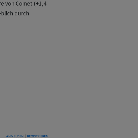
re von Comet (+1,4
eblich durch
TUNG, UM BENACHRICHTIGT ZU WERDEN, WENN NEUE KOMMENTARE VERÖFFENTLICHT WE
ANMELDEN
|
REGISTRIEREN