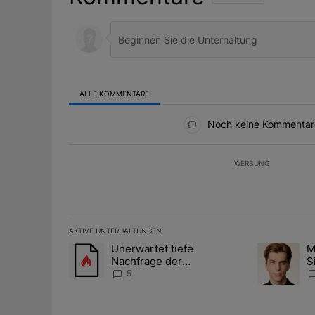
ALLE KOMMENTARE
Alle Kommentare
Noch keine Kommentar
WERBUNG
AKTIVE UNTERHALTUNGEN
Das Folgende ist eine Liste der am meisten kommentier
Unerwartet tiefe
M
Ein Trendartikel mit dem Titel "Unerwartet tiefe Nac
Ein Trendart
Nachfrage der
S
Zentralbanken könnte
A
5
Goldpreis weiter belasten
D