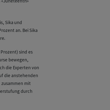
s «Juneteenth»
s, Sika und
rozent an. Bei Sika
re.
 Prozent) sind es
Kurse bewegen,
ich die Experten von
auf die anstehenden
et zusammen mit
nterstufung durch