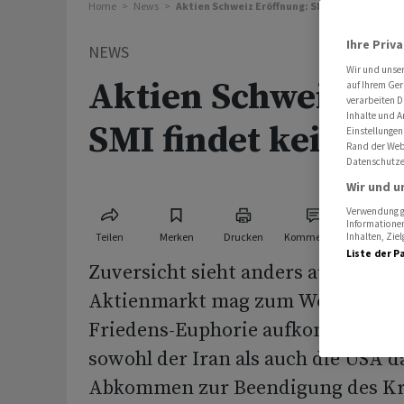
Home
News
Aktien Schweiz Eröffnung: SMI findet keine 
Ihre Priv
NEWS
Wir und unse
Aktien Schweiz Er
auf Ihrem Ger
verarbeiten D
Inhalte und A
SMI findet keine R
Einstellungen
Rand der Webs
Datenschutze
Wir und u
Verwendung ge
Informationen
Teilen
Merken
Drucken
Kommentare
Inhalten, Zi
Liste der P
Zuversicht sieht anders aus: Am S
Aktienmarkt mag zum Wochenschlu
Friedens-Euphorie aufkommen. Da
sowohl der Iran als auch die USA 
Abkommen zur Beendigung des Kr