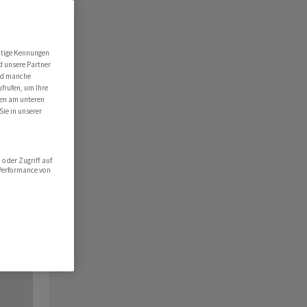
utige Kennungen
d unsere Partner
ind manche
ufrufen, um Ihre
ten am unteren
Sie in unserer
oder Zugriff auf
 Performance von