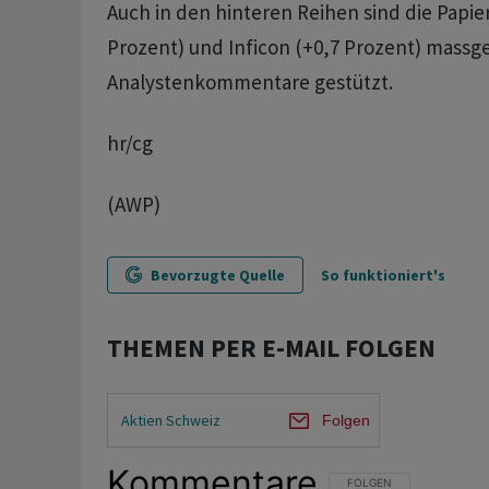
Auch in den hinteren Reihen sind die Papie
Prozent) und Inficon (+0,7 Prozent) massg
Analystenkommentare gestützt.
hr/cg
(AWP)
Bevorzugte Quelle
So funktioniert's
THEMEN PER E-MAIL FOLGEN
Aktien Schweiz
Folgen
Kommentare
FOLGE DIESER UNTERHAL
FOLGEN