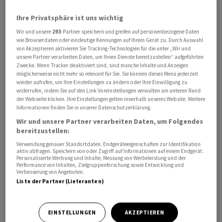
Ihre Privatsphäre ist uns wichtig
Wir und unsere
293
-Partner speichern und greifen auf personenbezogene Daten
wie Browserdaten oder eindeutige Kennungen auf Ihrem Gerät zu. Durch Auswahl
Wichtige Konjunkturdaten sind zum Wochenschluss
von Akzeptieren aktivieren Sie Tracking-Technologien für die unter „Wir und
unsere Partner verarbeiten Daten, um Ihnen Dienste bereitzustellen“ aufgeführten
eher rar gesät. Somit rücken die Zentralbanken wieder
Zwecke. Wenn Tracker deaktiviert sind, sind manche Inhalte und Anzeigen
in den Fokus. Berichten zufolge hat der Gouverneur der
möglicherweise nicht mehr so relevant für Sie. Sie können dieses Menü jederzeit
Bank of Japan, Kazuo Ueda, bestätigt, dass die lockere
wieder aufrufen, um Ihre Einstellungen zu ändern oder Ihre Einwilligung zu
widerrufen, indem Sie auf den Link Voreinstellungen verwalten am unteren Rand
Geldpolitik auch nach dem Ausstieg der BOJ aus der
der Webseite klicken. Ihre Einstellungen gelten innerhalb unseres Website. Weitere
Negativzinspolitik beibehalten wird. Auf der anderen
Informationen finden Sie in unserer Datenschutzerklärung.
Seite belasten die zuletzt wieder deutlich gestiegenen
Wir und unsere Partner verarbeiten Daten, um Folgendes
bereitzustellen:
Renditen am US-Rentenmarkt die Stimmung. Sie
spiegeln die starke Entwicklung der US-Wirtschaft
Verwendung genauer Standortdaten. Endgeräteeigenschaften zur Identifikation
aktiv abfragen. Speichern von oder Zugriff auf Informationen auf einem Endgerät.
wider. «Die Anleger scheinen einfach nicht akzeptieren
Personalisierte Werbung und Inhalte, Messung von Werbeleistung und der
Performance von Inhalten, Zielgruppenforschung sowie Entwicklung und
zu wollen, dass die erwarteten Zinssenkungen des Fed
Verbesserung von Angeboten.
vorerst vom Tisch sind und setzen weiter auf eine
Liste der Partner (Lieferanten)
Zinssenkung zu Beginn des Jahres 2024», kommentiert
ein Händler. Das könnte sich als Trugschluss erweisen.
EINSTELLUNGEN
AKZEPTIEREN