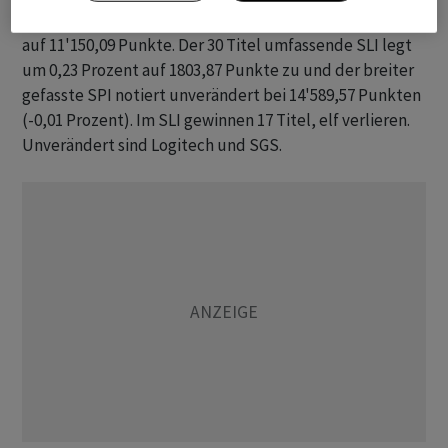
Der SMI gewinnt gegen 09.15 Uhr moderate 0,10 Prozent
auf 11'150,09 Punkte. Der 30 Titel umfassende SLI legt
um 0,23 Prozent auf 1803,87 Punkte zu und der breiter
gefasste SPI notiert unverändert bei 14'589,57 Punkten
(-0,01 Prozent). Im SLI gewinnen 17 Titel, elf verlieren.
Unverändert sind Logitech und SGS.