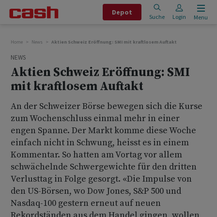
Depot
Suche
Login
Menu
Home
News
Aktien Schweiz Eröffnung: SMI mit kraftlosem Auftakt
NEWS
Aktien Schweiz Eröffnung: SMI
mit kraftlosem Auftakt
An der Schweizer Börse bewegen sich die Kurse
zum Wochenschluss einmal mehr in einer
engen Spanne. Der Markt komme diese Woche
einfach nicht in Schwung, heisst es in einem
Kommentar. So hatten am Vortag vor allem
schwächelnde Schwergewichte für den dritten
Verlusttag in Folge gesorgt. «Die Impulse von
den US-Börsen, wo Dow Jones, S&P 500 und
Nasdaq-100 gestern erneut auf neuen
Rekordständen aus dem Handel gingen, wollen