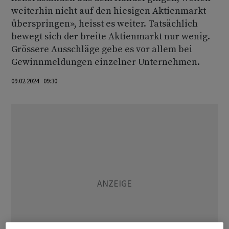
weiterhin nicht auf den hiesigen Aktienmarkt
überspringen», heisst es weiter. Tatsächlich
bewegt sich der breite Aktienmarkt nur wenig.
Grössere Ausschläge gebe es vor allem bei
Gewinnmeldungen einzelner Unternehmen.
09.02.2024 09:30