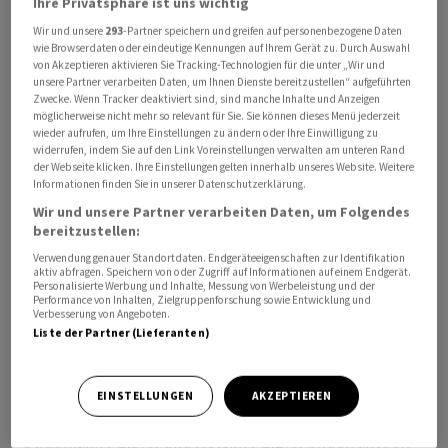
Ihre Privatsphäre ist uns wichtig
monatlichen US-Jobdaten an. Sie dürften das Bild über
Wir und unsere
293
-Partner speichern und greifen auf personenbezogene Daten
den weiteren Zinspfad in den USA etwas schärfen. Ein
wie Browserdaten oder eindeutige Kennungen auf Ihrem Gerät zu. Durch Auswahl
von Akzeptieren aktivieren Sie Tracking-Technologien für die unter „Wir und
starker Arbeitsmarkt dürfte dem Fed Argumente für
unsere Partner verarbeiten Daten, um Ihnen Dienste bereitzustellen“ aufgeführten
weitere Zinserhöhungen bieten und davon sei
Zwecke. Wenn Tracker deaktiviert sind, sind manche Inhalte und Anzeigen
auszugehen, heiss es in einem Kommentar. Ein Händler
möglicherweise nicht mehr so relevant für Sie. Sie können dieses Menü jederzeit
wieder aufrufen, um Ihre Einstellungen zu ändern oder Ihre Einwilligung zu
spricht denn auch von einer "schrecklichen" Woche für
widerrufen, indem Sie auf den Link Voreinstellungen verwalten am unteren Rand
die Aktienmärkte. Es sei viel Porzellan zerschlagen
der Webseite klicken. Ihre Einstellungen gelten innerhalb unseres Website. Weitere
Informationen finden Sie in unserer Datenschutzerklärung.
worden. Denn während die Aktienkurse sanken, sind die
Wir und unsere Partner verarbeiten Daten, um Folgendes
Renditen speziell am US-Bondmarkt teilweise auf
bereitzustellen:
Mehrjahreshochs gestiegen.
Verwendung genauer Standortdaten. Endgeräteeigenschaften zur Identifikation
aktiv abfragen. Speichern von oder Zugriff auf Informationen auf einem Endgerät.
Personalisierte Werbung und Inhalte, Messung von Werbeleistung und der
Der SMI verliert gegen 9.15 Uhr 0,59 Prozent auf
Performance von Inhalten, Zielgruppenforschung sowie Entwicklung und
Verbesserung von Angeboten.
10'922,31 Punkte. Der SLI, in dem die 30 wichtigsten
Liste der Partner (Lieferanten)
Aktien enthalten sind, sinkt um 0,50 Prozent auf 1706,65
und der breite SPI um 0,56 Prozent auf 14'401,83
Punkte. Im SLI geben 22 Werte nach und acht legen zu.
EINSTELLUNGEN
AKZEPTIEREN
Straumann (-1,5%) und Holcim (-1,2%) bilden aktuell