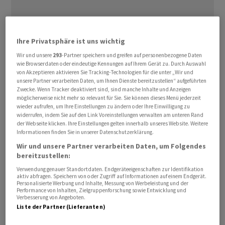
Ihre Privatsphäre ist uns wichtig
Wir und unsere
293
-Partner speichern und greifen auf personenbezogene Daten
In den USA schwanken die Anleger weiter zwischen der
wie Browserdaten oder eindeutige Kennungen auf Ihrem Gerät zu. Durch Auswahl
von Akzeptieren aktivieren Sie Tracking-Technologien für die unter „Wir und
Hoffnung, dass die US-Wirtschaft eine harte Rezession
unsere Partner verarbeiten Daten, um Ihnen Dienste bereitzustellen“ aufgeführten
umschiffen kann, und der Perspektive, dass die Zinsen
Zwecke. Wenn Tracker deaktiviert sind, sind manche Inhalte und Anzeigen
noch länger hoch bleiben, hin und her. Aufschluss über
möglicherweise nicht mehr so relevant für Sie. Sie können dieses Menü jederzeit
wieder aufrufen, um Ihre Einstellungen zu ändern oder Ihre Einwilligung zu
die Geldpolitik erhoffen sich die Marktteilnehmer von
widerrufen, indem Sie auf den Link Voreinstellungen verwalten am unteren Rand
der Veröffentlichung des Protokolls der jüngsten
der Webseite klicken. Ihre Einstellungen gelten innerhalb unseres Website. Weitere
Informationen finden Sie in unserer Datenschutzerklärung.
Sitzung der US-Notenbank am morgigen
Wir und unsere Partner verarbeiten Daten, um Folgendes
Mittwochabend. Angesichts der jüngsten Entwicklung
bereitzustellen:
und der hohen Börsenbewertungen äussern sich viele
Verwendung genauer Standortdaten. Endgeräteeigenschaften zur Identifikation
Anleger zunehmend vorsichtig. Derweil dürften sich die
aktiv abfragen. Speichern von oder Zugriff auf Informationen auf einem Endgerät.
Personalisierte Werbung und Inhalte, Messung von Werbeleistung und der
Anleger hierzulande auf vielen Ergebnisse mehrerer
Performance von Inhalten, Zielgruppenforschung sowie Entwicklung und
Verbesserung von Angeboten.
Unternehmen aus den hinteren Reihen fokussieren.
Liste der Partner (Lieferanten)
Der SMI notiert um 09.20 Uhr um 0,33 Prozent leichter