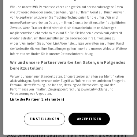
Rolle als sonst spielen, da die US-Notenbank ihre
Wir und unsere
293
-Partner speichern und greifen auf personenbezogene Daten
Zinsentscheidungen künftig datenabhängig treffen will.
wie Browserdaten oder eindeutige Kennungen auf Ihrem Gerät zu. Durch Auswahl
von Akzeptieren aktivieren Sie Tracking-Technologien für die unter „Wir und
"Sollten also noch mehr als die erwarteten 200'000
unsere Partner verarbeiten Daten, um Ihnen Dienste bereitzustellen“ aufgeführten
Stellen geschaffen worden sein, dürften die Zinssorgen
Zwecke. Wenn Tracker deaktiviert sind, sind manche Inhalte und Anzeigen
möglicherweise nicht mehr so relevant für Sie. Sie können dieses Menü jederzeit
sofort wieder steigen", heisst es in einem Kommentar. Es
wieder aufrufen, um Ihre Einstellungen zu ändern oder Ihre Einwilligung zu
gibt also keinen Grund, sich im Vorfeld schon gross zu
widerrufen, indem Sie auf den Link Voreinstellungen verwalten am unteren Rand
der Webseite klicken. Ihre Einstellungen gelten innerhalb unseres Website. Weitere
positionieren.
Informationen finden Sie in unserer Datenschutzerklärung.
Wir und unsere Partner verarbeiten Daten, um Folgendes
Der SMI verliert gegen 09.25 Uhr 0,30 Prozent auf
bereitzustellen:
11'054,40 Punkte. Der SLI, in dem die 30 wichtigsten
Verwendung genauer Standortdaten. Endgeräteeigenschaften zur Identifikation
Aktien enthalten sind, fällt um 0,26 Prozent auf 1746,51
aktiv abfragen. Speichern von oder Zugriff auf Informationen auf einem Endgerät.
Personalisierte Werbung und Inhalte, Messung von Werbeleistung und der
und der breite SPI um 0,24 Prozent auf 14'601,63 Zähler.
Performance von Inhalten, Zielgruppenforschung sowie Entwicklung und
Verbesserung von Angeboten.
Im SLI geben 18 Titel nach und 12 gewinnen hinzu.
Liste der Partner (Lieferanten)
Die beiden Zahlen-Blue-Chips Swiss Re und Sika führen
zunächst das Verliererfeld an. Dabei hat der
EINSTELLUNGEN
AKZEPTIEREN
Rückversicherer Swiss Re (-3,0%) im ersten Halbjahr
2023 wie erwartet deutlich mehr verdient als vor einem