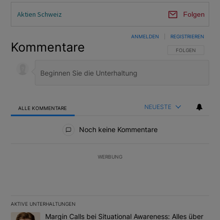
Aktien Schweiz
Folgen
ANMELDEN
|
REGISTRIEREN
Kommentare
FOLGE DIESER U
FOLGEN
NEUESTE
ALLE KOMMENTARE
Alle Kommentare
Noch keine Kommentare
WERBUNG
AKTIVE UNTERHALTUNGEN
Das Folgende ist eine Liste der am meisten kommentierten Artikel
Ein Trendartikel mit dem Titel "Margin Calls bei Situational Awar
Margin Calls bei Situational Awareness: Alles über