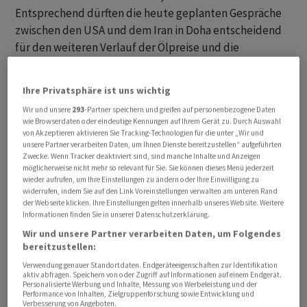
Entsprechend dürften die heute geplanten Gespräche
zwischen den USA und dem Iran in Doha entscheidend
für den weiteren Verlauf der Ölpreise und die
Stimmung an den Finanzmärkten bleiben.
Ihre Privatsphäre ist uns wichtig
Im Fokus stehen heute auch Konjunkturdaten. So ist
Wir und unsere
293
-Partner speichern und greifen auf personenbezogene Daten
Chinas Industrie im Juni überraschend auf
wie Browserdaten oder eindeutige Kennungen auf Ihrem Gerät zu. Durch Auswahl
Wachstumskurs zurückgekehrt, getragen von einer
von Akzeptieren aktivieren Sie Tracking-Technologien für die unter „Wir und
unsere Partner verarbeiten Daten, um Ihnen Dienste bereitzustellen“ aufgeführten
robusten Nachfrage nach Hightech-Exporten. Im
Zwecke. Wenn Tracker deaktiviert sind, sind manche Inhalte und Anzeigen
weiteren Tagesverlauf dürften auch Inflationsdaten aus
möglicherweise nicht mehr so relevant für Sie. Sie können dieses Menü jederzeit
wieder aufrufen, um Ihre Einstellungen zu ändern oder Ihre Einwilligung zu
Deutschland und Frankreich sowie US-
widerrufen, indem Sie auf den Link Voreinstellungen verwalten am unteren Rand
Konjunkturdaten die Stimmung an den Finanzmärkten
der Webseite klicken. Ihre Einstellungen gelten innerhalb unseres Website. Weitere
Informationen finden Sie in unserer Datenschutzerklärung.
beeinflussen.
Wir und unsere Partner verarbeiten Daten, um Folgendes
bereitzustellen:
SMI auf Allzeithoch
Verwendung genauer Standortdaten. Endgeräteeigenschaften zur Identifikation
aktiv abfragen. Speichern von oder Zugriff auf Informationen auf einem Endgerät.
Der Leitindex SMI gewinnt gegen 9.20 Uhr 0,33 Prozent
Personalisierte Werbung und Inhalte, Messung von Werbeleistung und der
Performance von Inhalten, Zielgruppenforschung sowie Entwicklung und
14'268,98 Punkte. Damit wurde das Rekordhoch vom
Verbesserung von Angeboten.