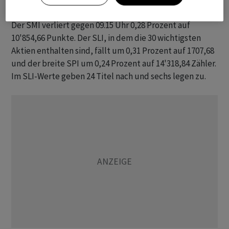
offengehalten haben.
Der SMI verliert gegen 09.15 Uhr 0,28 Prozent auf
10'854,66 Punkte. Der SLI, in dem die 30 wichtigsten
Aktien enthalten sind, fällt um 0,31 Prozent auf 1707,68
und der breite SPI um 0,24 Prozent auf 14'318,84 Zähler.
Im SLI-Werte geben 24 Titel nach und sechs legen zu.