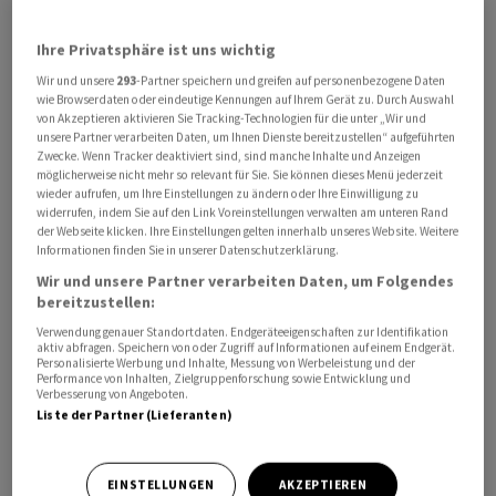
Ihre Privatsphäre ist uns wichtig
Wir und unsere
293
-Partner speichern und greifen auf personenbezogene Daten
wie Browserdaten oder eindeutige Kennungen auf Ihrem Gerät zu. Durch Auswahl
Auch müsse sich zeigen, wie sich die Zweit- und
von Akzeptieren aktivieren Sie Tracking-Technologien für die unter „Wir und
Drittrundeneffekte der China-Probleme insbesondere
unsere Partner verarbeiten Daten, um Ihnen Dienste bereitzustellen“ aufgeführten
Zwecke. Wenn Tracker deaktiviert sind, sind manche Inhalte und Anzeigen
auf die Anleihen- und Aktienmärkte in Europa
möglicherweise nicht mehr so relevant für Sie. Sie können dieses Menü jederzeit
auswirken werden, ergänzt ein Händler. Dass der
wieder aufrufen, um Ihre Einstellungen zu ändern oder Ihre Einwilligung zu
widerrufen, indem Sie auf den Link Voreinstellungen verwalten am unteren Rand
hochverschuldete chinesische Immobilienentwickler
der Webseite klicken. Ihre Einstellungen gelten innerhalb unseres Website. Weitere
Evergrande in den USA einen Antrag auf
Informationen finden Sie in unserer Datenschutzerklärung.
Gläubigerschutz nach Kapitel 15 gestellt hat, trägt zur
Wir und unsere Partner verarbeiten Daten, um Folgendes
Nervosität bei. Zudem findet an den Terminbörsen ein
bereitzustellen:
kleiner Verfallstermin statt. Dabei kann es bei einigen
Verwendung genauer Standortdaten. Endgeräteeigenschaften zur Identifikation
aktiv abfragen. Speichern von oder Zugriff auf Informationen auf einem Endgerät.
Aktien zu unerwarteten Kursreaktionen kommen. Aber
Personalisierte Werbung und Inhalte, Messung von Werbeleistung und der
Performance von Inhalten, Zielgruppenforschung sowie Entwicklung und
auch die US-Notenbank hat mit dem Protokoll der
Verbesserung von Angeboten.
jüngsten Sitzung zu der schlechten Stimmung
Liste der Partner (Lieferanten)
beigetragen. Die Mitschrift zeigt, dass sich die
Währungshüter die Türen für weitere Zinsschritte
EINSTELLUNGEN
AKZEPTIEREN