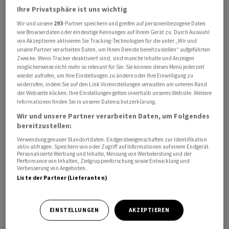
Ihre Privatsphäre ist uns wichtig
Wir und unsere
293
-Partner speichern und greifen auf personenbezogene Daten
wie Browserdaten oder eindeutige Kennungen auf Ihrem Gerät zu. Durch Auswahl
Während die Berichtssaison hierzulande etwas Schwung
von Akzeptieren aktivieren Sie Tracking-Technologien für die unter „Wir und
verliert in dieser Woche, geht sie international auf
unsere Partner verarbeiten Daten, um Ihnen Dienste bereitzustellen“ aufgeführten
Zwecke. Wenn Tracker deaktiviert sind, sind manche Inhalte und Anzeigen
Hochtouren weiter. In den USA etwa werden
möglicherweise nicht mehr so relevant für Sie. Sie können dieses Menü jederzeit
Schwergewichte wie Apple und Amazon im
wieder aufrufen, um Ihre Einstellungen zu ändern oder Ihre Einwilligung zu
widerrufen, indem Sie auf den Link Voreinstellungen verwalten am unteren Rand
Wochenverlauf erwartet, die Strahlkraft auf den
der Webseite klicken. Ihre Einstellungen gelten innerhalb unseres Website. Weitere
Gesamtmarkt haben. Und auch auf Konjunkturseite
Informationen finden Sie in unserer Datenschutzerklärung.
stehen einige wichtige Daten an, allen voran der US-
Wir und unsere Partner verarbeiten Daten, um Folgendes
Jobreport zum Wochenschluss. Zum heutigen
bereitzustellen:
Wochenauftakt haben die jüngsten Daten aus China die
Verwendung genauer Standortdaten. Endgeräteeigenschaften zur Identifikation
aktiv abfragen. Speichern von oder Zugriff auf Informationen auf einem Endgerät.
Hoffnungen auf weitere Stützungsmassnahmen der
Personalisierte Werbung und Inhalte, Messung von Werbeleistung und der
Performance von Inhalten, Zielgruppenforschung sowie Entwicklung und
Regierung in Peking geschürt. Dagegen liefern die
Verbesserung von Angeboten.
deutschen Detailhandelsumsätze "ein trostloses Bild",
Liste der Partner (Lieferanten)
kommentiert ein Ökonom.
EINSTELLUNGEN
AKZEPTIEREN
Der SMI tritt gegen 09.25 Uhr mit -0,01 Prozent auf der
Stelle bei 11'316,92 Punkten. Der SLI, in dem die 30