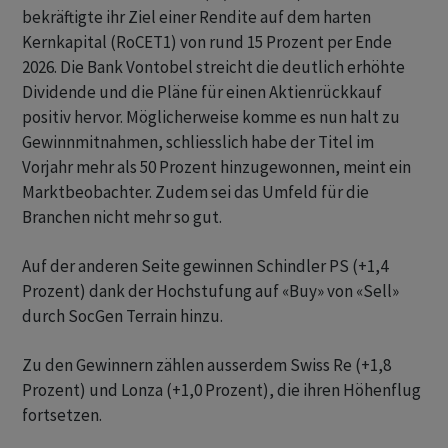
bekräftigte ihr Ziel einer Rendite auf dem harten
Kernkapital (RoCET1) von rund 15 Prozent per Ende
2026. Die Bank Vontobel streicht die deutlich erhöhte
Dividende und die Pläne für einen Aktienrückkauf
positiv hervor. Möglicherweise komme es nun halt zu
Gewinnmitnahmen, schliesslich habe der Titel im
Vorjahr mehr als 50 Prozent hinzugewonnen, meint ein
Marktbeobachter. Zudem sei das Umfeld für die
Branchen nicht mehr so gut.
Auf der anderen Seite gewinnen Schindler PS (+1,4
Prozent) dank der Hochstufung auf «Buy» von «Sell»
durch SocGen Terrain hinzu.
Zu den Gewinnern zählen ausserdem Swiss Re (+1,8
Prozent) und Lonza (+1,0 Prozent), die ihren Höhenflug
fortsetzen.