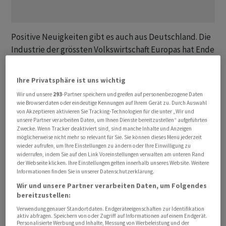
Positive Neuigkeiten gibt es auch aus Deutschland. Die
Industrie der grössten Volkswirtschaft Europas hat Ende
des vergangenen Jahres überraschend mehr Aufträge
erhalten. Die Bestellungen im verarbeitenden Gewerbe
Ihre Privatsphäre ist uns wichtig
legten im Dezember deutlich stärker als erwartet zu.
Wir und unsere
293
-Partner speichern und greifen auf personenbezogene Daten
Doch weisen Händler auf die gedämpften
wie Browserdaten oder eindeutige Kennungen auf Ihrem Gerät zu. Durch Auswahl
Zinserwartungen und die anhaltenden geopolitischen
von Akzeptieren aktivieren Sie Tracking-Technologien für die unter „Wir und
unsere Partner verarbeiten Daten, um Ihnen Dienste bereitzustellen“ aufgeführten
Spannungen als Unsicherheitsfaktoren hin. «Das trübt
Zwecke. Wenn Tracker deaktiviert sind, sind manche Inhalte und Anzeigen
die Stimmung», sagt ein Händler. Hierzulande steht der
möglicherweise nicht mehr so relevant für Sie. Sie können dieses Menü jederzeit
wieder aufrufen, um Ihre Einstellungen zu ändern oder Ihre Einwilligung zu
Markt im Banne der UBS. Die Grossbank hat die
widerrufen, indem Sie auf den Link Voreinstellungen verwalten am unteren Rand
Quartals- und Jahreszahlen veröffentlicht, deren
der Webseite klicken. Ihre Einstellungen gelten innerhalb unseres Website. Weitere
Informationen finden Sie in unserer Datenschutzerklärung.
Interpretation allerdings am Markt als Herkulesaufgabe
Wir und unsere Partner verarbeiten Daten, um Folgendes
bezeichnet wird.
bereitzustellen:
Verwendung genauer Standortdaten. Endgeräteeigenschaften zur Identifikation
Der SMI notiert gegen 09.20 Uhr um 0,06 Prozent höher
aktiv abfragen. Speichern von oder Zugriff auf Informationen auf einem Endgerät.
Personalisierte Werbung und Inhalte, Messung von Werbeleistung und der
bei 11'280,92 Punkten. Zunächst war der Leitindex bis