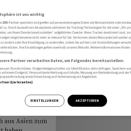
er Front - Sonova nach Zahlen stark
atsphäre ist uns wichtig
re
293
-Partner speichern und greifen auf personenbezogene Daten wie Browserdaten oder einde
öffnung:
ät zu. Durch Auswahl von Akzeptieren aktivieren Sie Tracking-Technologien für die unter „Wir un
aten, um Ihnen Dienste bereitzustellen“ aufgeführten Zwecke. Wenn Tracker deaktiviert sind, s
nzeigen möglicherweise nicht mehr so relevant für Sie. Sie können dieses Menü jederzeit wieder a
r Front -
 zu ändern oder Ihre Einwilligung zu widerrufen, indem Sie auf den Link Voreinstellungen verwal
eite klicken. Ihre Einstellungen gelten innerhalb unseres Website. Weitere Informationen finden 
rklärung.
n stark
nsere Partner verarbeiten Daten, um Folgendes bereitzustellen:
nauer Standortdaten. Endgeräteeigenschaften zur Identifikation aktiv abfragen. Speichern von 
 auf einem Endgerät. Personalisierte Werbung und Inhalte, Messung von Werbeleistung und der
elgruppenforschung sowie Entwicklung und Verbesserung von Angeboten.
artner (Lieferanten)
m Montag schwach
EINSTELLUNGEN
AKZEPTIEREN
ie Vorgaben von
ch aus Asien zum
rt haben