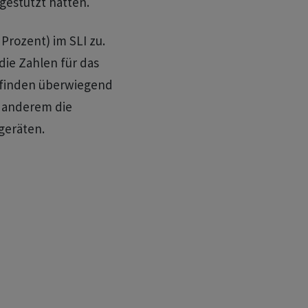
estützt hatten.
Prozent) im SLI zu.
ie Zahlen für das
n finden überwiegend
 anderem die
geräten.