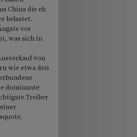
s China die eh
r belastet.
Ängste vor
t, was sich in
Ausverkauf von
ern wie etwa den
verbundene
die dominante
chtigste Treiber
 einer
squote.