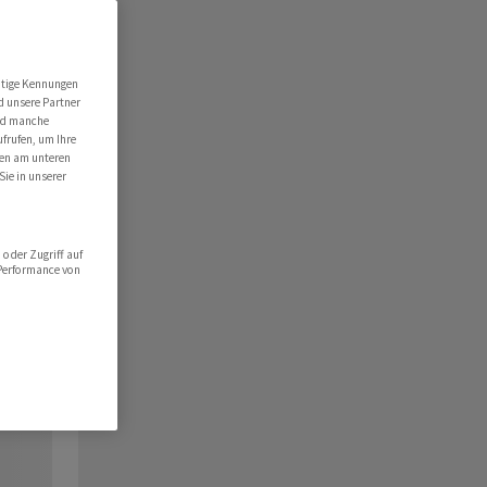
utige Kennungen
d unsere Partner
ind manche
ufrufen, um Ihre
ten am unteren
Sie in unserer
oder Zugriff auf
 Performance von