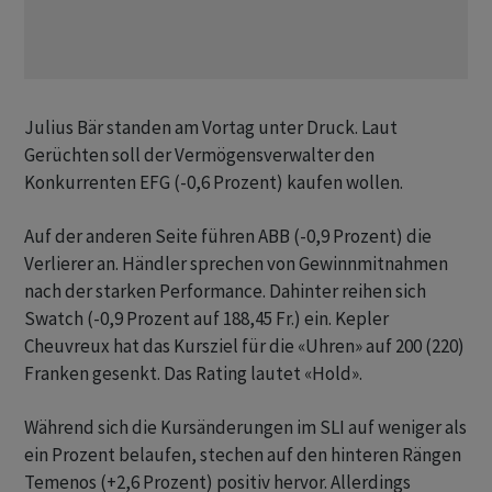
Julius Bär standen am Vortag unter Druck. Laut
Gerüchten soll der Vermögensverwalter den
Konkurrenten EFG (-0,6 Prozent) kaufen wollen.
Auf der anderen Seite führen ABB (-0,9 Prozent) die
Verlierer an. Händler sprechen von Gewinnmitnahmen
nach der starken Performance. Dahinter reihen sich
Swatch (-0,9 Prozent auf 188,45 Fr.) ein. Kepler
Cheuvreux hat das Kursziel für die «Uhren» auf 200 (220)
Franken gesenkt. Das Rating lautet «Hold».
Während sich die Kursänderungen im SLI auf weniger als
ein Prozent belaufen, stechen auf den hinteren Rängen
Temenos (+2,6 Prozent) positiv hervor. Allerdings