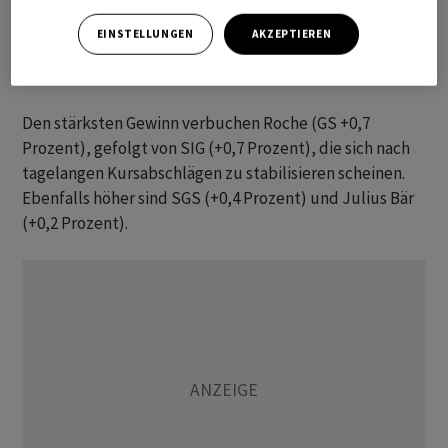
Zähler und der breit gefasste SPI tritt mit 16'250,90
EINSTELLUNGEN
AKZEPTIEREN
Punkten ebenfalls an Ort. Elf Gewinnern stehen 16
Verlierer gegenüber. Drei Titel sind unverändert.
Den stärksten Gewinn verbuchen Roche (GS +0,7
Prozent), gefolgt von SIG (+0,7 Prozent), die sich nach
tagelangen Kursabschlägen zu stabilisieren scheinen.
Ebenfalls höher sind SGS (+0,4 Prozent) und Julius Bär
(+0,2 Prozent).