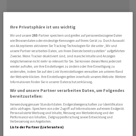
Ihre Privatsphäre ist uns wichtig
Wir und unsere
293
-Partner speichern und greifen auf personenbezogene Daten
wie Browserdaten oder eindeutige Kennungen auf Ihrem Gerät zu. Durch Auswahl
Am Vortag hatte die Europäische Zentralbank (EZB)
von Akzeptieren aktivieren Sie Tracking-Technologien für die unter „Wir und
unsere Partner verarbeiten Daten, um Ihnen Dienste bereitzustellen“ aufgeführten
«endlich» die geldpolitische Wende mit einer
Zwecke. Wenn Tracker deaktiviert sind, sind manche Inhalte und Anzeigen
Zinssenkung um 0,25 Prozentpunkten eingeläutet. Da
möglicherweise nicht mehr so relevant für Sie. Sie können dieses Menü jederzeit
wieder aufrufen, um Ihre Einstellungen zu ändern oder Ihre Einwilligung zu
diese allerdings fest erwartet war, konnte der
widerrufen, indem Sie auf den Link Voreinstellungen verwalten am unteren Rand
Zinsentscheid den Märkten keine wirklichen Impulse
der Webseite klicken. Ihre Einstellungen gelten innerhalb unseres Website. Weitere
geben. Auch die Pressekonferenz mit EZB-Präsidentin
Informationen finden Sie in unserer Datenschutzerklärung.
Christine Lagarde habe keine neuen Erkenntnisse
Wir und unsere Partner verarbeiten Daten, um Folgendes
bereitzustellen:
geliefert, heisst es dazu weiter. Vor allem habe Lagarde
Verwendung genauer Standortdaten. Endgeräteeigenschaften zur Identifikation
keine Hinweise auf eine nächste Zinssenkung gegeben.
aktiv abfragen. Speichern von oder Zugriff auf Informationen auf einem Endgerät.
Personalisierte Werbung und Inhalte, Messung von Werbeleistung und der
Performance von Inhalten, Zielgruppenforschung sowie Entwicklung und
Der Leitindex SMI notiert um 09.18 Uhr unverändert mit
Verbesserung von Angeboten.
12'241,71 Punkten. Der SLI, der die 30 wichtigsten Titel
Liste der Partner (Lieferanten)
umfasst, ermässigt sich um 0,05 Prozent auf 1985,28