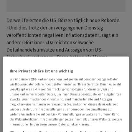
Derweil feierten die US-Börsen täglich neue Rekorde.
«Und dies trotz der am vergangenen Dienstag
veröffentlichten negativen Inflationsdaten», sagt ein
anderer Börsianer. «Da reichten schwache
Detailhandelsumsätze und Aussagen von US-
Notenbankvertretern.» Diese hätten die Märkte
beruhigt, indem sie die Inflationsdaten etwas relativiert
Ihre Privatsphäre ist uns wichtig
hätten. Ins gleiche Horn stiess zudem Finanzministerin
Janet Yellen: Es sei ein grosser Fehler, sich auf kleinere
Wir und unsere
293
-Partner speichern und greifen auf personenbezogene Daten
wie Browserdaten oder eindeutige Kennungen auf Ihrem Gerät zu. Durch Auswahl
Schwankungen zu konzentrieren. Die Inflation kehre
von Akzeptieren aktivieren Sie Tracking-Technologien für die unter „Wir und
insgesamt auf ein normales Niveau zurück. Nun
unsere Partner verarbeiten Daten, um Ihnen Dienste bereitzustellen“ aufgeführten
Zwecke. Wenn Tracker deaktiviert sind, sind manche Inhalte und Anzeigen
könnten die am Nachmittag anstehenden US-
möglicherweise nicht mehr so relevant für Sie. Sie können dieses Menü jederzeit
Produzentenpreise für frischen Wind sorgen, heisst es
wieder aufrufen, um Ihre Einstellungen zu ändern oder Ihre Einwilligung zu
widerrufen, indem Sie auf den Link Voreinstellungen verwalten am unteren Rand
weiter. Zudem wird das Konsumklima der Uni Michigan
der Webseite klicken. Ihre Einstellungen gelten innerhalb unseres Website. Weitere
veröffentlicht.
Informationen finden Sie in unserer Datenschutzerklärung.