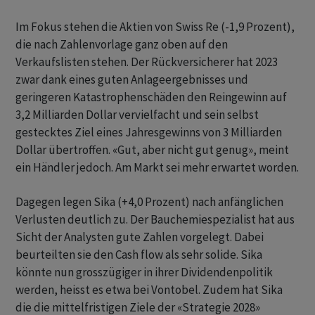
Im Fokus stehen die Aktien von Swiss Re (-1,9 Prozent),
die nach Zahlenvorlage ganz oben auf den
Verkaufslisten stehen. Der Rückversicherer hat 2023
zwar dank eines guten Anlageergebnisses und
geringeren Katastrophenschäden den Reingewinn auf
3,2 Milliarden Dollar vervielfacht und sein selbst
gestecktes Ziel eines Jahresgewinns von 3 Milliarden
Dollar übertroffen. «Gut, aber nicht gut genug», meint
ein Händler jedoch. Am Markt sei mehr erwartet worden.
Dagegen legen Sika (+4,0 Prozent) nach anfänglichen
Verlusten deutlich zu. Der Bauchemiespezialist hat aus
Sicht der Analysten gute Zahlen vorgelegt. Dabei
beurteilten sie den Cash flow als sehr solide. Sika
könnte nun grosszügiger in ihrer Dividendenpolitik
werden, heisst es etwa bei Vontobel. Zudem hat Sika
die die mittelfristigen Ziele der «Strategie 2028»