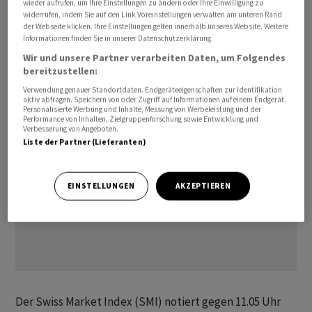
wieder aufrufen, um Ihre Einstellungen zu ändern oder Ihre Einwilligung zu
Verschlechterung des Einkaufsmanagerindex nieder».
widerrufen, indem Sie auf den Link Voreinstellungen verwalten am unteren Rand
der Webseite klicken. Ihre Einstellungen gelten innerhalb unseres Website. Weitere
Und selbst wenn die Sperrung zeitnah beendet würde,
Informationen finden Sie in unserer Datenschutzerklärung.
dürften sich die Folgen deutlich länger auswirken,
Wir und unsere Partner verarbeiten Daten, um Folgendes
heisst es in aktuellen Studien.
bereitzustellen:
Verwendung genauer Standortdaten. Endgeräteeigenschaften zur Identifikation
aktiv abfragen. Speichern von oder Zugriff auf Informationen auf einem Endgerät.
Personalisierte Werbung und Inhalte, Messung von Werbeleistung und der
Performance von Inhalten, Zielgruppenforschung sowie Entwicklung und
Verbesserung von Angeboten.
Liste der Partner (Lieferanten)
EINSTELLUNGEN
AKZEPTIEREN
Der Swiss Market Index (SMI) notiert gegen 11.05 Uhr