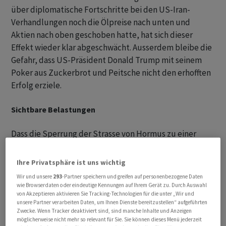
über diplomatische Fortschritte bei den US-Iran-
Verhandlungen noch die Ölpreise nach unten und
Aktien nach oben geschoben hatte, hat sich dieser
Effekt wieder klar abgeschwächt. Ausserdem bleibe die
Gefahr, dass US-Präsident Donald Trump mit seinem
Poker aus Zuckerbrot und Peitsche nicht den erhofften
Erfolg erziele.
Sichtbare Belastungen
Dass die Sperrung der Strasse von Hormus zu einer
immer grösseren konjunkturellen Belastung wird,
zeigen auch die am Morgen publizierten
Ihre Privatsphäre ist uns wichtig
Einkaufsmanagerindizes aus der Eurozone. «Das sieht
Wir und unsere
293
-Partner speichern und greifen auf personenbezogene Daten
nicht gut aus», titelt den auch die VP Bank in einem
wie Browserdaten oder eindeutige Kennungen auf Ihrem Gerät zu. Durch Auswahl
von Akzeptieren aktivieren Sie Tracking-Technologien für die unter „Wir und
ersten Kommentar. «Mittlerweile geht es nicht nur um
unsere Partner verarbeiten Daten, um Ihnen Dienste bereitzustellen“ aufgeführten
höhere Energiepreise, sondern auch um physische
Zwecke. Wenn Tracker deaktiviert sind, sind manche Inhalte und Anzeigen
möglicherweise nicht mehr so relevant für Sie. Sie können dieses Menü jederzeit
Knappheiten. Dies schlägt sich in einer deutlichen