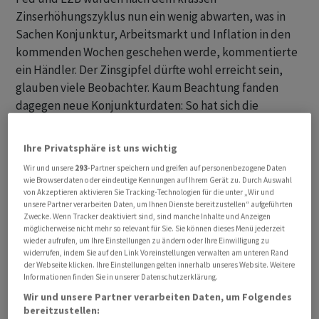
Zinserhöhungszyklus nun ein wenig abwarten, was in
Sachen Konjunktur, Arbeitsmarkt und Inflation in den
kommenden Wochen geschehen werde, kommentierte
ein Händler. Der Zinsgipfel dürfte wohl erreicht sein,
glauben viele Beobachter. Kaum Beachtung fanden
dagegen neue Konjunkturdaten: So hat sich die
Inflation in Deutschland im Juli leicht abgeschwächt,
während die deutsche Wirtschaft in einer Flaute
Ihre Privatsphäre ist uns wichtig
feststeckt. Und in den USA sind die Arbeitskosten im
Wir und unsere
293
-Partner speichern und greifen auf personenbezogene Daten
Frühjahr etwas weniger stark gestiegen als erwartet.
wie Browserdaten oder eindeutige Kennungen auf Ihrem Gerät zu. Durch Auswahl
Das gleiche galt für das Michigan-Konsumklima, das sich
von Akzeptieren aktivieren Sie Tracking-Technologien für die unter „Wir und
unsere Partner verarbeiten Daten, um Ihnen Dienste bereitzustellen“ aufgeführten
etwas schwächer verbessert hat als vorausgesagt.
Zwecke. Wenn Tracker deaktiviert sind, sind manche Inhalte und Anzeigen
möglicherweise nicht mehr so relevant für Sie. Sie können dieses Menü jederzeit
wieder aufrufen, um Ihre Einstellungen zu ändern oder Ihre Einwilligung zu
Der SMI sank bis Börsenschluss um 0,49 Prozent auf
widerrufen, indem Sie auf den Link Voreinstellungen verwalten am unteren Rand
11'317,74 Punkte. Damit hat der SMI im Vergleich zum
der Webseite klicken. Ihre Einstellungen gelten innerhalb unseres Website. Weitere
Informationen finden Sie in unserer Datenschutzerklärung.
Vorwochenschluss um 1,0% zugelegt. Der SLI, in dem
Wir und unsere Partner verarbeiten Daten, um Folgendes
die 30 wichtigsten Aktien enthalten sind, verlor 0,31
bereitzustellen:
Prozent auf 1794,28 Zähler und der breite SPI 0,40