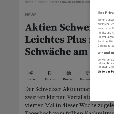
Home
News
Aktien Schweiz Schluss: Leichtes Plus nach
Ihre Priv
NEWS
Wir und unse
Aktien Schweiz Sch
auf Ihrem Ger
verarbeiten D
Inhalte und A
Leichtes Plus nach
Einstellungen
Rand der Webs
Datenschutze
Schwäche am Nach
Wir und u
Verwendung ge
Informationen
Inhalten, Zi
Liste der P
Teilen
Merken
Drucken
Kommentare
Der Schweizer Aktienmarkt hat am
zweiten kleinen Verfallstermin des
vierten Mal in dieser Woche zugele
Tageshoch vom frühen Nachmittag