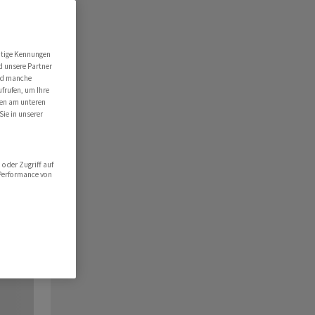
utige Kennungen
d unsere Partner
ind manche
ufrufen, um Ihre
ten am unteren
Sie in unserer
oder Zugriff auf
 Performance von