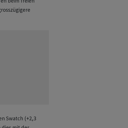
en beim freien
grosszügigere
ten Swatch (+2,3
 dies mit der