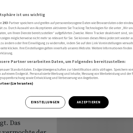
 Schwäche am Nachmittag
atsphäre ist uns wichtig
re
293
-Partner speichern und greifen auf personenbezogene Daten wie Browserdaten oder einde
luss:
ät zu. Durch Auswahl von Akzeptieren aktivieren Sie Tracking-Technologien für die unter „Wir un
aten, um Ihnen Dienste bereitzustellen“ aufgeführten Zwecke. Wenn Tracker deaktiviert sind, s
nzeigen möglicherweise nicht mehr so relevant für Sie. Sie können dieses Menü jederzeit wieder a
 zu ändern oder Ihre Einwilligung zu widerrufen, indem Sie auf den Link Voreinstellungen verwal
eite klicken. Ihre Einstellungen gelten innerhalb unseres Website. Weitere Informationen finden 
rklärung.
mittag
nsere Partner verarbeiten Daten, um Folgendes bereitzustellen:
nauer Standortdaten. Endgeräteeigenschaften zur Identifikation aktiv abfragen. Speichern von 
 auf einem Endgerät. Personalisierte Werbung und Inhalte, Messung von Werbeleistung und der
elgruppenforschung sowie Entwicklung und Verbesserung von Angeboten.
artner (Lieferanten)
 Freitag - dem
EINSTELLUNGEN
AKZEPTIEREN
 Jahres - zum
gt. Das
 vermochte der