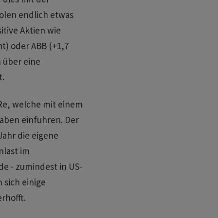
olen endlich etwas
itive Aktien wie
nt) oder ABB (+1,7
 über eine
t.
Re, welche mit einem
gaben einfuhren. Der
ahr die eigene
last im
de - zumindest in US-
 sich einige
rhofft.