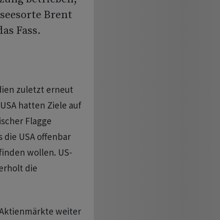
dseesorte Brent
das Fass.
ien zuletzt erneut
 USA hatten Ziele auf
ischer Flagge
s die USA offenbar
finden wollen. US-
rholt die
.
 Aktienmärkte weiter