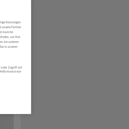
utige Kennungen
d unsere Partner
ind manche
ufrufen, um Ihre
ten am unteren
Sie in unserer
oder Zugriff auf
 Performance von