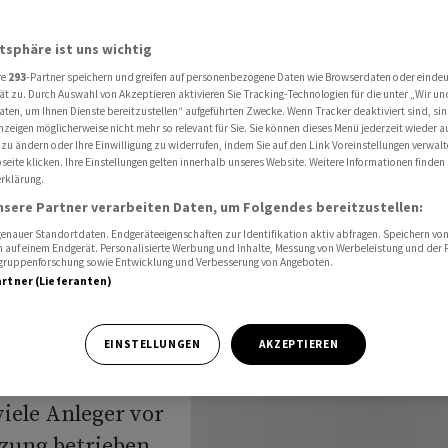
en ins Wochenende
atsphäre ist uns wichtig
re
293
-Partner speichern und greifen auf personenbezogene Daten wie Browserdaten oder einde
luss: Mit
ät zu. Durch Auswahl von Akzeptieren aktivieren Sie Tracking-Technologien für die unter „Wir un
aten, um Ihnen Dienste bereitzustellen“ aufgeführten Zwecke. Wenn Tracker deaktiviert sind, s
nzeigen möglicherweise nicht mehr so relevant für Sie. Sie können dieses Menü jederzeit wieder a
ins
 zu ändern oder Ihre Einwilligung zu widerrufen, indem Sie auf den Link Voreinstellungen verwal
eite klicken. Ihre Einstellungen gelten innerhalb unseres Website. Weitere Informationen finden 
rklärung.
nsere Partner verarbeiten Daten, um Folgendes bereitzustellen:
nauer Standortdaten. Endgeräteeigenschaften zur Identifikation aktiv abfragen. Speichern von 
 auf einem Endgerät. Personalisierte Werbung und Inhalte, Messung von Werbeleistung und der
elgruppenforschung sowie Entwicklung und Verbesserung von Angeboten.
artner (Lieferanten)
 Freitag etwas
EINSTELLUNGEN
AKZEPTIEREN
f die anhaltenden
iele Anleger vor
ung betrieben,