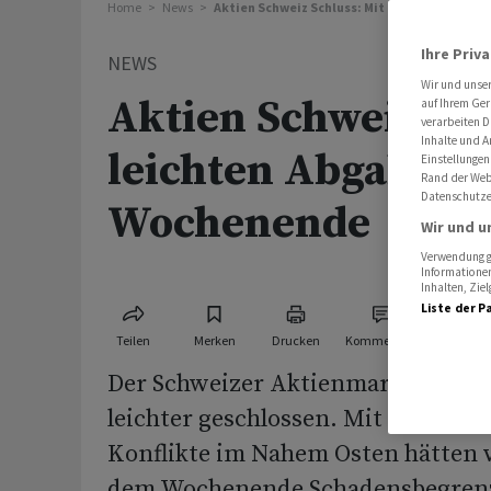
Home
News
Aktien Schweiz Schluss: Mit leichten Abgab
Ihre Priv
NEWS
Wir und unse
Aktien Schweiz Sch
auf Ihrem Ger
verarbeiten D
Inhalte und A
leichten Abgaben 
Einstellungen
Rand der Webs
Datenschutze
Wochenende
Wir und u
Verwendung ge
Informationen
Inhalten, Zi
Liste der P
Teilen
Merken
Drucken
Kommentare
Der Schweizer Aktienmarkt hat am
leichter geschlossen. Mit Blick au
Konflikte im Nahem Osten hätten v
dem Wochenende Schadensbegrenz