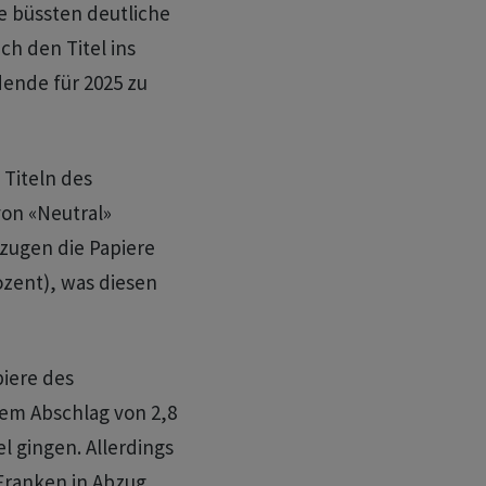
fe büssten deutliche
ich den Titel ins
dende für 2025 zu
Titeln des
von «Neutral»
rzugen die Papiere
ozent), was diesen
piere des
nem Abschlag von 2,8
 gingen. Allerdings
Franken in Abzug