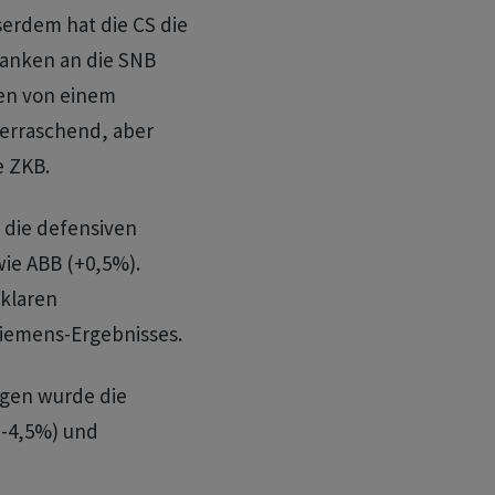
erdem hat die CS die
ranken an die SNB
hen von einem
berraschend, aber
e ZKB.
die defensiven
ie ABB (+0,5%).
 klaren
iemens-Ergebnisses.
rgen wurde die
(-4,5%) und