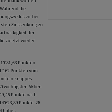
 Notenbank wurden
. Während die
öhungszyklus vorbei
ersten Zinssenkung zu
artnäckigkeit der
ie zuletzt wieder
 11'081,63 Punkten
11'162 Punkten vom
mit ein knappes
30 wichtigsten Aktien
749,46 Punkte nach
 14'623,89 Punkte. 26
4 höher.