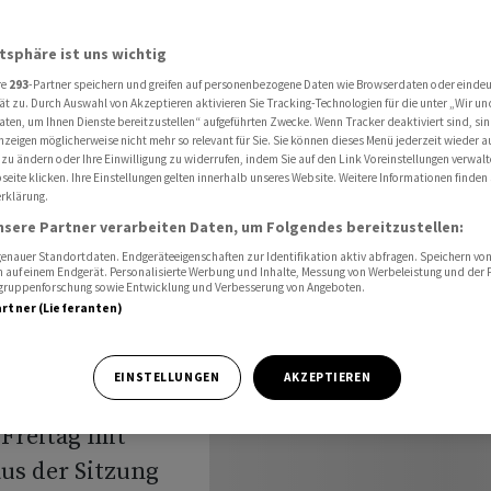
 - UBS nach Befreiungsschlag stark
atsphäre ist uns wichtig
re
293
-Partner speichern und greifen auf personenbezogene Daten wie Browserdaten oder einde
luss:
ät zu. Durch Auswahl von Akzeptieren aktivieren Sie Tracking-Technologien für die unter „Wir un
aten, um Ihnen Dienste bereitzustellen“ aufgeführten Zwecke. Wenn Tracker deaktiviert sind, s
nzeigen möglicherweise nicht mehr so relevant für Sie. Sie können dieses Menü jederzeit wieder a
e - UBS
 zu ändern oder Ihre Einwilligung zu widerrufen, indem Sie auf den Link Voreinstellungen verwal
eite klicken. Ihre Einstellungen gelten innerhalb unseres Website. Weitere Informationen finden 
rklärung.
hlag
nsere Partner verarbeiten Daten, um Folgendes bereitzustellen:
nauer Standortdaten. Endgeräteeigenschaften zur Identifikation aktiv abfragen. Speichern von 
 auf einem Endgerät. Personalisierte Werbung und Inhalte, Messung von Werbeleistung und der
elgruppenforschung sowie Entwicklung und Verbesserung von Angeboten.
artner (Lieferanten)
EINSTELLUNGEN
AKZEPTIEREN
Freitag mit
aus der Sitzung