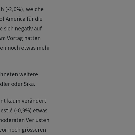
ch (-2,0%), welche
f America für die
e sich negativ auf
 Am Vortag hatten
hlen noch etwas mehr
ichneten weitere
dler oder Sika.
nt kaum verändert
estlé (-0,9%) etwas
 moderaten Verlusten
vor noch grösseren