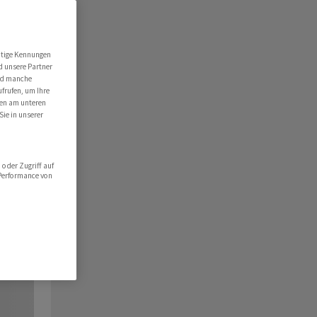
utige Kennungen
d unsere Partner
ind manche
ufrufen, um Ihre
ten am unteren
Sie in unserer
oder Zugriff auf
 Performance von