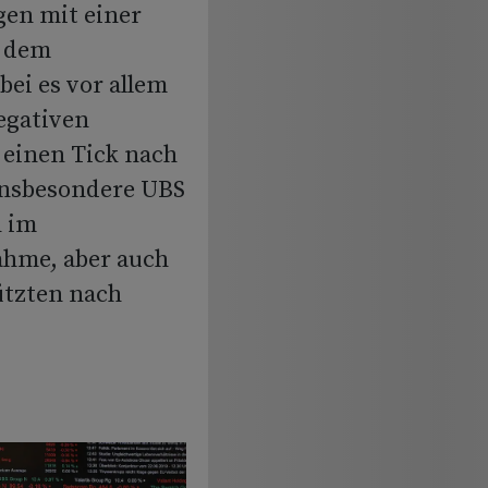
gen mit einer
r dem
ei es vor allem
egativen
 einen Tick nach
insbesondere UBS
n im
hme, aber auch
ützten nach