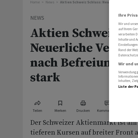
Home
News
Aktien Schweiz Schluss: Neuerliche Verluste
Ihre Priv
NEWS
Wir und unse
Aktien Schweiz Sch
auf Ihrem Ger
verarbeiten D
Inhalte und A
Neuerliche Verlust
Einstellungen
Rand der Webs
Datenschutze
nach Befreiungssc
Wir und u
stark
Verwendung ge
Informationen
Inhalten, Zi
Liste der P
Teilen
Merken
Drucken
Kommentare
Der Schweizer Aktienmarkt ist am 
tieferen Kursen auf breiter Front 