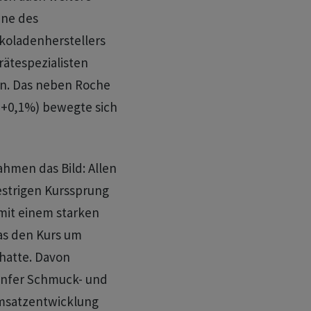
ene des
koladenherstellers
rätespezialisten
ein. Das neben Roche
(+0,1%) bewegte sich
ahmen das Bild: Allen
strigen Kurssprung
mit einem starken
as den Kurs um
 hatte. Davon
Genfer Schmuck- und
msatzentwicklung