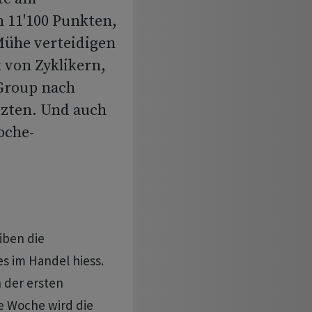
 11'100 Punkten,
Mühe verteidigen
 von Zyklikern,
Group nach
zten. Und auch
oche-
iben die
s im Handel hiess.
n der ersten
 Woche wird die