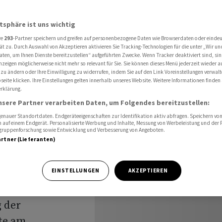
örsenwoche im Plus
atsphäre ist uns wichtig
re
293
-Partner speichern und greifen auf personenbezogene Daten wie Browserdaten oder einde
luss:
ät zu. Durch Auswahl von Akzeptieren aktivieren Sie Tracking-Technologien für die unter „Wir un
aten, um Ihnen Dienste bereitzustellen“ aufgeführten Zwecke. Wenn Tracker deaktiviert sind, s
nzeigen möglicherweise nicht mehr so relevant für Sie. Sie können dieses Menü jederzeit wieder a
 zu ändern oder Ihre Einwilligung zu widerrufen, indem Sie auf den Link Voreinstellungen verwal
eite klicken. Ihre Einstellungen gelten innerhalb unseres Website. Weitere Informationen finden 
rklärung.
lus
nsere Partner verarbeiten Daten, um Folgendes bereitzustellen:
nauer Standortdaten. Endgeräteeigenschaften zur Identifikation aktiv abfragen. Speichern von 
 auf einem Endgerät. Personalisierte Werbung und Inhalte, Messung von Werbeleistung und der
elgruppenforschung sowie Entwicklung und Verbesserung von Angeboten.
artner (Lieferanten)
ne gute
EINSTELLUNGEN
AKZEPTIEREN
n. Der Leitindex
g der
te am