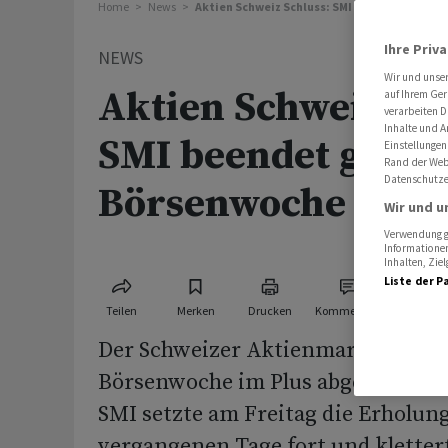
Home
News
Aktien Schweiz Schluss: SMI beendet gute B
Ihre Priv
NEWS
Wir und unse
Aktien Schweiz Sch
auf Ihrem Ger
verarbeiten D
Inhalte und A
SMI beendet gute
Einstellungen
Rand der Webs
Datenschutze
Börsenwoche im P
Wir und u
Verwendung ge
Informationen
Inhalten, Zi
Liste der P
Teilen
Merken
Drucken
Kommentare
Der Schweizer Aktienmarkt hat ei
Börsenwoche im Plus abgeschlosse
SMI setzte am Freitag die Erholun
vergangenen Tage fort und kletter