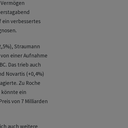
n Vermögen
nerstagabend
f ein verbessertes
gnosen.
+2,5%), Straumann
e von einer Aufnahme
BC. Das trieb auch
d Novartis (+0,4%)
agierte. Zu Roche
 könnte ein
eis von 7 Milliarden
ich auch weitere