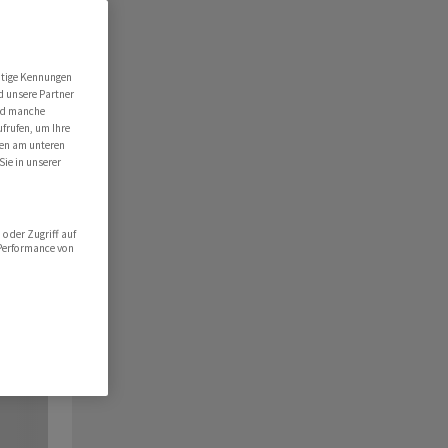
utige Kennungen
d unsere Partner
ind manche
ufrufen, um Ihre
ten am unteren
Sie in unserer
oder Zugriff auf
 Performance von