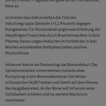
um 4,1 Prozent. Fragezeichen gebe es zur Profitabilität,
hiess es.
Im breiten Geschäft erzielten die Titel der
Industriegruppe Dätwyler (+3,1 Prozent) dagegen
Kursgewinne. Für Rückenwind sorgte eine Erhöhung der
diesjährigen Finanzziele durch Branchennachbar Schott
Pharma. Daraus zogen Analysten im Vorfeld der in drei
Wochen anstehenden Halbjahreszahlen positive
Rückschlüsse.
Infracore feierte am Donnerstag das Börsendebut. Das
Spitalimmobilien-Unternehmen startete ohne
Kurssprung in sein Börsenabenteuer. Die Aktien
schlossen bei 54,00 Franken und damit auf dem Niveau
des Ausgabepreises. An der Börse will Infracore seine
Sichtbarkeit erhöhen und ins weitere Wachstum
investieren.