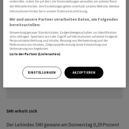
widerrufen, indem Sie auf den Link Voreinstellungen verwalten am unteren Rand
76 US-Dollar, nachdem er zeitweise in Richtung der 78-
der Webseite klicken. Ihre Einstellungen gelten innerhalb unseres Website. Weitere
Informationen finden Sie in unserer Datenschutzerklärung.
Dollar-Schwelle vorgerückt war.
Wir und unsere Partner verarbeiten Daten, um Folgendes
bereitzustellen:
Verwendung genauer Standortdaten. Endgeräteeigenschaften zur Identifikation
aktiv abfragen. Speichern von oder Zugriff auf Informationen auf einem Endgerät.
Personalisierte Werbung und Inhalte, Messung von Werbeleistung und der
Performance von Inhalten, Zielgruppenforschung sowie Entwicklung und
Verbesserung von Angeboten.
Liste der Partner (Lieferanten)
EINSTELLUNGEN
AKZEPTIEREN
SMI erholt sich
Der Leitindex SMI gewann am Donnerstag 0,29 Prozent