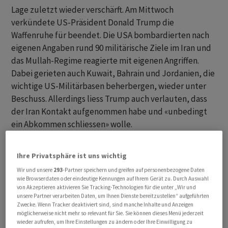
Lage zuletzt wieder verschärft. Am Mittwoch
verkündete US-Präsident Donald Trump die
Waffenruhe für beendet. Die USA bombardierten nach
eigenen Angaben rund 90 militärische Ziele im Iran und
das Mullah-Regime reagierte mit eigenen Angriffen.
Dabei gerieten auch Kuwait, Bahrain und Jordanien, die
wichtige US-Militärbasen beherbergen, wieder unter
Beschuss. Allerdings liess Trump auch verlauten, dass
der Iran Kontakt aufgenommen habe und «unbedingt
ein Abkommen schliessen» wolle.
Die Lage im Nahen Osten bleibt somit von
Ihre Privatsphäre ist uns wichtig
Widersprüchen geprägt. «Einerseits sorgt die
Wir und unsere
293
-Partner speichern und greifen auf personenbezogene Daten
angespannte Lage für Unsicherheit, andererseits gibt es
wie Browserdaten oder eindeutige Kennungen auf Ihrem Gerät zu. Durch Auswahl
nach wie vor Hoffnung auf eine diplomatische Lösung»,
von Akzeptieren aktivieren Sie Tracking-Technologien für die unter „Wir und
unsere Partner verarbeiten Daten, um Ihnen Dienste bereitzustellen“ aufgeführten
sagte ein Marktexperte. Letzteres schien auch an den
Zwecke. Wenn Tracker deaktiviert sind, sind manche Inhalte und Anzeigen
Ölmarkten beruhigend zu wirken. Der Preis für ein Fass
möglicherweise nicht mehr so relevant für Sie. Sie können dieses Menü jederzeit
wieder aufrufen, um Ihre Einstellungen zu ändern oder Ihre Einwilligung zu
der Nordseesorte Brent fiel zurück auf das Niveau von