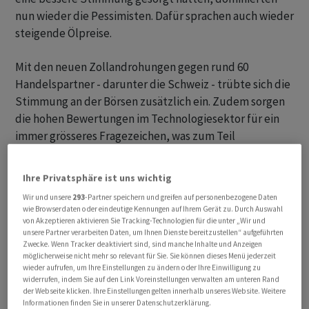
nun wieder die Pessimisten. Dafür sprachen auch wieder
steigende Ölpreise.
Mit den neuen Zollandrohungen gegen rund 60
Handelspartner - darunter die Schweiz - trübte sich die
Stimmung an der Börsen zusätzlich ein. Zudem sorgen
die hohen Bewertungen im Technologiesektor für ein
immer grösseres Fragezeichen, was zum Teil
Gewinnmitnahmen auslöste. Nach positiven
Konjunkturdaten aus den USA rückt nun der offizielle
Ihre Privatsphäre ist uns wichtig
Arbeitsmarktbericht am Freitag in den Fokus.
Wir und unsere
293
-Partner speichern und greifen auf personenbezogene Daten
wie Browserdaten oder eindeutige Kennungen auf Ihrem Gerät zu. Durch Auswahl
Schock bei Partners Group
von Akzeptieren aktivieren Sie Tracking-Technologien für die unter „Wir und
unsere Partner verarbeiten Daten, um Ihnen Dienste bereitzustellen“ aufgeführten
Zwecke. Wenn Tracker deaktiviert sind, sind manche Inhalte und Anzeigen
Der Swiss Market Index (SMI) schloss zur Wochenmitte
möglicherweise nicht mehr so relevant für Sie. Sie können dieses Menü jederzeit
wieder aufrufen, um Ihre Einstellungen zu ändern oder Ihre Einwilligung zu
0,66 Prozent tiefer bei 13'218,32 Punkten. Von den 20
widerrufen, indem Sie auf den Link Voreinstellungen verwalten am unteren Rand
SMI-Aktien gaben 14 nach. Der SMIM der mittelgrossen
der Webseite klicken. Ihre Einstellungen gelten innerhalb unseres Website. Weitere
Informationen finden Sie in unserer Datenschutzerklärung.
Werte verlor 0,26 Prozent auf 2976,77 Punkte und der