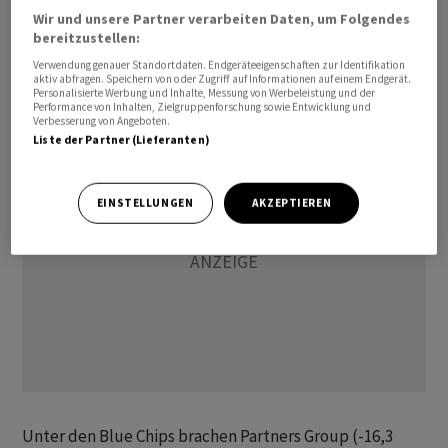
breite SPI 0,60 Prozent auf 18'739,30 Punkte. Auch die
Wir und unsere Partner verarbeiten Daten, um Folgendes
bereitzustellen:
europäischen Börsen in Frankfurt oder Paris schlossen
Verwendung genauer Standortdaten. Endgeräteeigenschaften zur Identifikation
im Minus, während es an der Wall Street ebenfalls
aktiv abfragen. Speichern von oder Zugriff auf Informationen auf einem Endgerät.
bergab geht.
Personalisierte Werbung und Inhalte, Messung von Werbeleistung und der
Performance von Inhalten, Zielgruppenforschung sowie Entwicklung und
Verbesserung von Angeboten.
Liste der Partner (Lieferanten)
EINSTELLUNGEN
AKZEPTIEREN
Unter den Blue Chips brachen Partners Group (-16,3