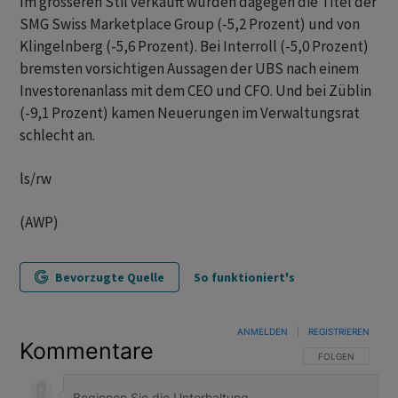
Im grösseren Stil verkauft wurden dagegen die Titel der
SMG Swiss Marketplace Group (-5,2 Prozent) und von
Klingelnberg (-5,6 Prozent). Bei Interroll (-5,0 Prozent)
bremsten vorsichtigen Aussagen der UBS nach einem
Investorenanlass mit dem CEO und CFO. Und bei Züblin
(-9,1 Prozent) kamen Neuerungen im Verwaltungsrat
schlecht an.
ls/rw
(AWP)
Bevorzugte Quelle
So funktioniert's
ANMELDEN
|
REGISTRIEREN
Kommentare
FOLGE DIESER U
FOLGEN