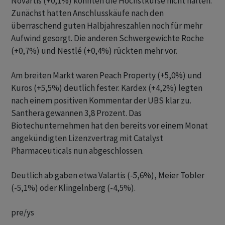
Novartis (+0,1%) konnten die Höchstkurse nicht halten.
Zunächst hatten Anschlusskäufe nach den
überraschend guten Halbjahreszahlen noch für mehr
Aufwind gesorgt. Die anderen Schwergewichte Roche
(+0,7%) und Nestlé (+0,4%) rückten mehr vor.
Am breiten Markt waren Peach Property (+5,0%) und
Kuros (+5,5%) deutlich fester. Kardex (+4,2%) legten
nach einem positiven Kommentar der UBS klar zu.
Santhera gewannen 3,8 Prozent. Das
Biotechunternehmen hat den bereits vor einem Monat
angekündigten Lizenzvertrag mit Catalyst
Pharmaceuticals nun abgeschlossen.
Deutlich ab gaben etwa Valartis (-5,6%), Meier Tobler
(-5,1%) oder Klingelnberg (-4,5%).
pre/ys