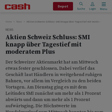
Depot
Suche
Login
Menu
Home
News
Aktien Schweiz Schluss: SMI knapp über Tagestief mit moderatem Plu
NEWS
Aktien Schweiz Schluss: SMI
knapp über Tagestief mit
moderatem Plus
Der Schweizer Aktienmarkt hat am Mittwoch
etwas fester geschlossen. Dabei verlief das
Geschäft laut Händlern in weitgehend ruhigen
Bahnen, vor allem im Vergleich zu den beiden
Vortagen. Am Dienstag ging es mit dem
Leitindex SMI zunächst um mehr als 1 Prozent
abwärts und dann um mehr als 1 Prozent
aufwärtsging. Die Höchstwerte im