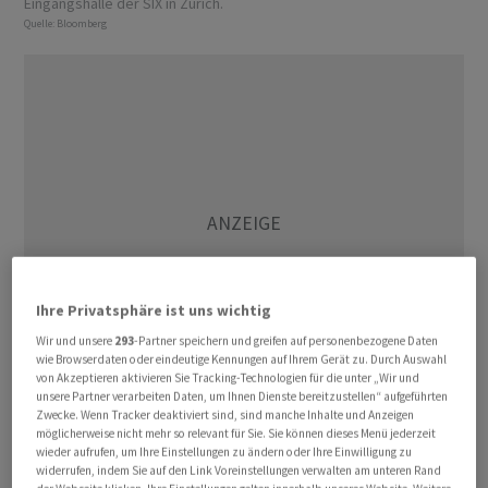
Eingangshalle der SIX in Zürich.
Quelle:
Bloomberg
Ihre Privatsphäre ist uns wichtig
Wir und unsere
293
-Partner speichern und greifen auf personenbezogene Daten
wie Browserdaten oder eindeutige Kennungen auf Ihrem Gerät zu. Durch Auswahl
von Akzeptieren aktivieren Sie Tracking-Technologien für die unter „Wir und
unsere Partner verarbeiten Daten, um Ihnen Dienste bereitzustellen“ aufgeführten
Zwecke. Wenn Tracker deaktiviert sind, sind manche Inhalte und Anzeigen
Allerdings habe sich die Stimmung wieder etwas
möglicherweise nicht mehr so relevant für Sie. Sie können dieses Menü jederzeit
aufgehellt. Die Marktteilnehmer seien optimistisch, was
wieder aufrufen, um Ihre Einstellungen zu ändern oder Ihre Einwilligung zu
widerrufen, indem Sie auf den Link Voreinstellungen verwalten am unteren Rand
die Risiken für eine mögliche Rezession in den USA