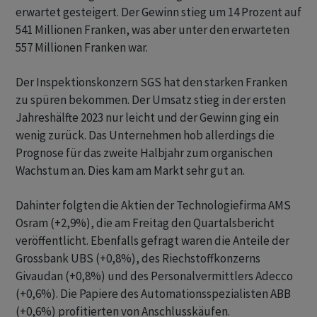
erwartet gesteigert. Der Gewinn stieg um 14 Prozent auf
541 Millionen Franken, was aber unter den erwarteten
557 Millionen Franken war.
Der Inspektionskonzern SGS hat den starken Franken
zu spüren bekommen. Der Umsatz stieg in der ersten
Jahreshälfte 2023 nur leicht und der Gewinn ging ein
wenig zurück. Das Unternehmen hob allerdings die
Prognose für das zweite Halbjahr zum organischen
Wachstum an. Dies kam am Markt sehr gut an.
Dahinter folgten die Aktien der Technologiefirma AMS
Osram (+2,9%), die am Freitag den Quartalsbericht
veröffentlicht. Ebenfalls gefragt waren die Anteile der
Grossbank UBS (+0,8%), des Riechstoffkonzerns
Givaudan (+0,8%) und des Personalvermittlers Adecco
(+0,6%). Die Papiere des Automationsspezialisten ABB
(+0,6%) profitierten von Anschlusskäufen.