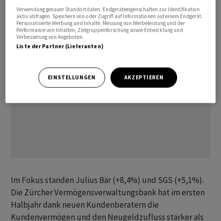
Verwendung genauer Standortdaten. Endgeräteeigenschaften zur Identifikation
und 12 rückten vor. Temenos waren unverändert.
aktiv abfragen. Speichern von oder Zugriff auf Informationen auf einem Endgerät.
Personalisierte Werbung und Inhalte, Messung von Werbeleistung und der
Performance von Inhalten, Zielgruppenforschung sowie Entwicklung und
Verbesserung von Angeboten.
Liste der Partner (Lieferanten)
EINSTELLUNGEN
AKZEPTIEREN
Im Fokus standen Julius Bär (+8,4%) und SGS (+5,1%).
Die Zürcher Vermögensverwaltungsbank hat im ersten
Halbjahr dank neuen Kundenberatern die
Kundenvermögen und den Neugeldzufluss stärker als