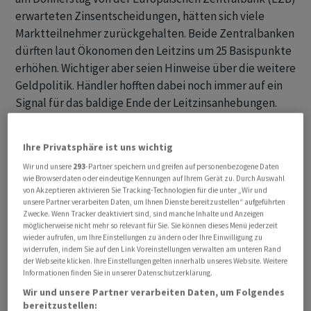
erwarteten Zinsentscheidungen, hätten sich viele
Marktteilnehmer zurückgehalten. Beide Zentralbanken
dürften laut Ökonomen den Leitzins um 25 Basispunkte
erhöhen. Wichtiger aber seien Hinweise über die weitere
Geldpolitik. Händler hofften dabei noch immer auf ein
Signal für das baldige Ende der Leitzinsanhebungen.
Zudem werden in den kommenden Tagen im In- und
Ausland zahlreiche Firmenabschlüsse veröffentlicht.
Ihre Privatsphäre ist uns wichtig
Hierzulande stehen rund 40 Abschlüsse auf der Agenda.
Wir und unsere
293
-Partner speichern und greifen auf personenbezogene Daten
Darunter sind Schwergewichte wie Nestlé, Roche und
wie Browserdaten oder eindeutige Kennungen auf Ihrem Gerät zu. Durch Auswahl
Holcim, die alle am Donnerstag berichten.
von Akzeptieren aktivieren Sie Tracking-Technologien für die unter „Wir und
unsere Partner verarbeiten Daten, um Ihnen Dienste bereitzustellen“ aufgeführten
Zwecke. Wenn Tracker deaktiviert sind, sind manche Inhalte und Anzeigen
Der SMI schloss um 0,27 Prozent tiefer auf 11'177,68
möglicherweise nicht mehr so relevant für Sie. Sie können dieses Menü jederzeit
wieder aufrufen, um Ihre Einstellungen zu ändern oder Ihre Einwilligung zu
Punkten und damit nur wenige Zähler über dem
widerrufen, indem Sie auf den Link Voreinstellungen verwalten am unteren Rand
Tagestief. Der SLI, in dem die 30 wichtigsten Aktien
der Webseite klicken. Ihre Einstellungen gelten innerhalb unseres Website. Weitere
Informationen finden Sie in unserer Datenschutzerklärung.
enthalten sind, ermässigte sich um 0,03 Prozent auf
1761,61 und der breite SPI um 0,16 Prozent auf
Wir und unsere Partner verarbeiten Daten, um Folgendes
bereitzustellen:
14'740,85 Zähler. Von den 30 SLI-Werten gaben 17 nach