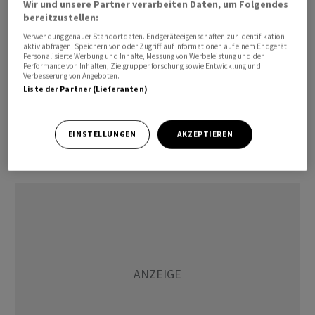
Wir und unsere Partner verarbeiten Daten, um Folgendes
der Index mit dem bisherigen Jahreshoch knapp an der
bereitzustellen:
Marke von 11'800 Punkten kratzte.
Verwendung genauer Standortdaten. Endgeräteeigenschaften zur Identifikation
aktiv abfragen. Speichern von oder Zugriff auf Informationen auf einem Endgerät.
Personalisierte Werbung und Inhalte, Messung von Werbeleistung und der
Der SLI, in dem die 30 wichtigsten Aktien enthalten
Performance von Inhalten, Zielgruppenforschung sowie Entwicklung und
Verbesserung von Angeboten.
sind, schwächte sich am Freitag um 0,49 Prozent ab auf
Liste der Partner (Lieferanten)
1913,29 und der breite SPI um 0,28 Prozent auf
15'329,72 Zähler. Im SLI überwogen bei Handelsschluss
EINSTELLUNGEN
AKZEPTIEREN
die Verlierer mit 16 zu 12, zwei Titel (Zurich und Holcim)
schlossen unverändert.