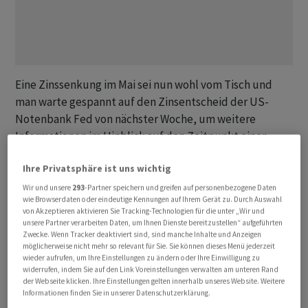
Eine Zinssenkung im Mai sei nun wohl vom Tisch und
man warte gespannt auf den Zinsentscheid der US-
Notenbank Fed von nächster Woche, um weitere
Informationen im Hinblick auf den Zeitpunkt einer
ersten Senkung zu erhalten, so ein Händler. Der heutige
Ihre Privatsphäre ist uns wichtig
«Hexensabbat», also der Verfallstag von Optionen und
Futures auf Aktien und Indizes, habe derweil zwar für
Wir und unsere
293
-Partner speichern und greifen auf personenbezogene Daten
wie Browserdaten oder eindeutige Kennungen auf Ihrem Gerät zu. Durch Auswahl
hohe Umsätze gesorgt, die Kurse per Saldo aber nicht
von Akzeptieren aktivieren Sie Tracking-Technologien für die unter „Wir und
allzu stark beeinflusst, hiess es.
unsere Partner verarbeiten Daten, um Ihnen Dienste bereitzustellen“ aufgeführten
Zwecke. Wenn Tracker deaktiviert sind, sind manche Inhalte und Anzeigen
möglicherweise nicht mehr so relevant für Sie. Sie können dieses Menü jederzeit
Der Leitindex SMI schloss 0,38 Prozent tiefer bei
wieder aufrufen, um Ihre Einstellungen zu ändern oder Ihre Einwilligung zu
widerrufen, indem Sie auf den Link Voreinstellungen verwalten am unteren Rand
11'676,13 Punkten, womit sich noch ein leichtes
der Webseite klicken. Ihre Einstellungen gelten innerhalb unseres Website. Weitere
Wochenplus von 0,2 Prozent oder rund 30 Punkten
Informationen finden Sie in unserer Datenschutzerklärung.
ergab. Der Höhepunkt der Woche war der Mittwoch, als