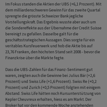
Im Fokus standen die Aktien der UBS (+6,1 Prozent). Mit
dem milliardenschweren Gewinn für das zweite Quartal
sprengte die grösste Schweizer Bank jegliche
Vorstellungskraft. Das Ergebnis wusste aber auch um
die Sondereffekte aus der Übernahme der Credit Suisse
bereinigt zu gefallen. Dasselbe galt für die
geschäftsstrategischen Aussagen. Dies sorgte für ein
veritables Kursfeuerwerk und hob die Aktie bis auf
23,76 Franken, den höchsten Stand seit 2008 - bevor die
Finanzkrise über die Märkte fegte.
Dass die UBS-Zahlen für das Finanz-Sentiment gut
waren, zeigten auch die Gewinne bei Julius Bär (+2,6
Prozent) und Swiss Life (+1,6 Prozent). Swiss Re (+0,2
Prozent) und Zurich (+0,5 Prozent) folgten mit einigem
Abstand. Swiss Life hätten noch Kursunterstützung von
Kepler Cheuvreux erhalten, hiess es am Markt. Der
Broker hat vor den kommende Woche anstehenden