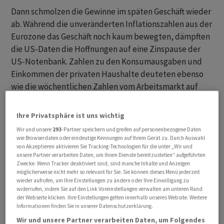
Dann schmolzen die Gewinne im späten Geschäft wieder
ab. Während die unveränderten Inflationszahlen aus der
Eurozone das Geschäft noch kaum bewegten, dämpften
die US-Daten die Hoffnungen auf eine Zinspause der
US-Notenbank. Zahlen zu den Konsumausgaben und
Einkommen der privaten Haushalte deuteten ebenso
wie die wöchentlichen Zahlen vom Arbeitsmarkt auf
eine gute Verfassung der US-Wirtschaft hin. Zuletzt
hatten einige andere Wirtschaftsdaten noch enttäuscht.
Ihre Privatsphäre ist uns wichtig
Zudem stimmten die Sorgen über die Wirtschaft Chinas
Wir und unsere
293
-Partner speichern und greifen auf personenbezogene Daten
zur Vorsicht. Doch die «machtentscheidenden» Daten
wie Browserdaten oder eindeutige Kennungen auf Ihrem Gerät zu. Durch Auswahl
von Akzeptieren aktivieren Sie Tracking-Technologien für die unter „Wir und
würden erst am morgigen Freitag mit den monatlichen
unsere Partner verarbeiten Daten, um Ihnen Dienste bereitzustellen“ aufgeführten
US-Arbeitsmarktdaten veröffentlicht, meinte ein
Zwecke. Wenn Tracker deaktiviert sind, sind manche Inhalte und Anzeigen
möglicherweise nicht mehr so relevant für Sie. Sie können dieses Menü jederzeit
Händler.
wieder aufrufen, um Ihre Einstellungen zu ändern oder Ihre Einwilligung zu
widerrufen, indem Sie auf den Link Voreinstellungen verwalten am unteren Rand
Der Swiss Market Index (SMI) schloss nach einem
der Webseite klicken. Ihre Einstellungen gelten innerhalb unseres Website. Weitere
Informationen finden Sie in unserer Datenschutzerklärung.
Tageshoch bei 11'172 Punkten noch um 0,32 Prozent
Wir und unsere Partner verarbeiten Daten, um Folgendes
höher bei 11'125,95 Punkten. Damit fällt die