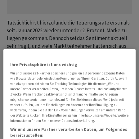
Tatsächlich ist hierzulande die Teuerungsrate erstmals
seit Januar 2022 wieder unter der 2-Prozent-Marke zu
liegen gekommen. Dennoch sei das Sentiment aktuell
sehr fragil, und viele Marktteilnehmer hätten sich aus
Vorsicht in den vergangenen Handelswochen
abgesichert, so der Händler weiter. "Diese
Ihre Privatsphäre ist uns wichtig
Versicherungspositionen sind zum Teil in den
Wir und unsere
293
-Partner speichern und greifen auf personenbezogene Daten
vergangenen Handelstagen aufgelöst worden und
wie Browserdaten oder eindeutige Kennungen auf Ihrem Gerät zu. Durch Auswahl
haben den Aktienmärkten einen zusätzlichen
von Akzeptieren aktivieren Sie Tracking-Technologien für die unter „Wir und
unsere Partner verarbeiten Daten, um Ihnen Dienste bereitzustellen“ aufgeführten
Kursschub verliehen." Neben den etlichen
Zwecke. Wenn Tracker deaktiviert sind, sind manche Inhalte und Anzeigen
Konjunkturdaten dürfte der Wochenauftakt auch von
möglicherweise nicht mehr so relevant für Sie. Sie können dieses Menü jederzeit
wieder aufrufen, um Ihre Einstellungen zu ändern oder Ihre Einwilligung zu
einer verkürzten Handelssitzung in den USA vor dem
widerrufen, indem Sie auf den Link Voreinstellungen verwalten am unteren Rand
morgigen US-Nationalfeiertag geprägt sein.
der Webseite klicken. Ihre Einstellungen gelten innerhalb unseres Website. Weitere
Informationen finden Sie in unserer Datenschutzerklärung.
Wir und unsere Partner verarbeiten Daten, um Folgendes
Der SMI gewinnt gegen 11.00 Uhr 0,39 Prozent hinzu auf
bereitzustellen:
11'324,23 Punkte. Der SLI, in dem die 30 wichtigsten