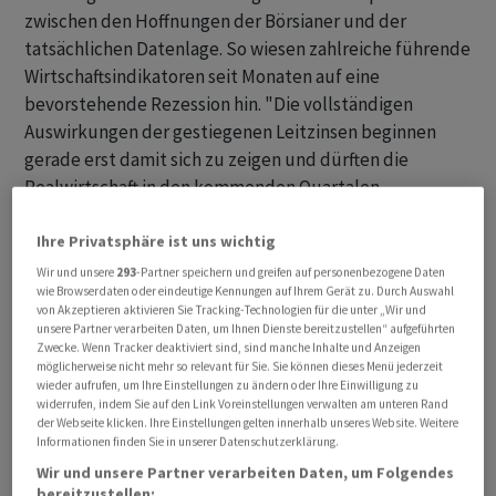
zwischen den Hoffnungen der Börsianer und der
tatsächlichen Datenlage. So wiesen zahlreiche führende
Wirtschaftsindikatoren seit Monaten auf eine
bevorstehende Rezession hin. "Die vollständigen
Auswirkungen der gestiegenen Leitzinsen beginnen
gerade erst damit sich zu zeigen und dürften die
Realwirtschaft in den kommenden Quartalen
zunehmend beeinträchtigen", kommentierte ein
Experte. Allerdings erweise sich die Wirtschaft bisher als
Ihre Privatsphäre ist uns wichtig
recht belastbar, was wiederum die Optimisten auf den
Wir und unsere
293
-Partner speichern und greifen auf personenbezogene Daten
wie Browserdaten oder eindeutige Kennungen auf Ihrem Gerät zu. Durch Auswahl
Plan rufe. Zudem war zuletzt die Hoffnung wieder
von Akzeptieren aktivieren Sie Tracking-Technologien für die unter „Wir und
aufgekeimt, dass die Notenbanken Fed und EZB nach
unsere Partner verarbeiten Daten, um Ihnen Dienste bereitzustellen“ aufgeführten
Zwecke. Wenn Tracker deaktiviert sind, sind manche Inhalte und Anzeigen
einer weiteren Erhöhungsrunde kommende Woche ein
möglicherweise nicht mehr so relevant für Sie. Sie können dieses Menü jederzeit
Ende des Erhöhungszyklus in Aussicht stellen werden.
wieder aufrufen, um Ihre Einstellungen zu ändern oder Ihre Einwilligung zu
widerrufen, indem Sie auf den Link Voreinstellungen verwalten am unteren Rand
der Webseite klicken. Ihre Einstellungen gelten innerhalb unseres Website. Weitere
Der SMI gewinnt gegen 11.15 Uhr 0,26 Prozent auf
Informationen finden Sie in unserer Datenschutzerklärung.
11'148,64 Punkte. Der SLI, in dem die 30 wichtigsten
Wir und unsere Partner verarbeiten Daten, um Folgendes
Aktien enthalten sind, steigt um 0,22 Prozent auf
bereitzustellen: