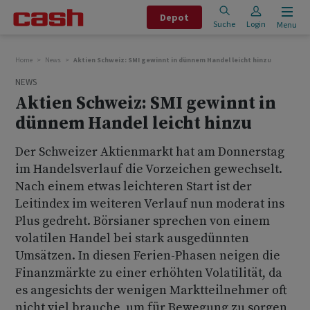
Depot
Suche
Login
Menu
Home
News
Aktien Schweiz: SMI gewinnt in dünnem Handel leicht hinzu
NEWS
Aktien Schweiz: SMI gewinnt in
dünnem Handel leicht hinzu
Der Schweizer Aktienmarkt hat am Donnerstag
im Handelsverlauf die Vorzeichen gewechselt.
Nach einem etwas leichteren Start ist der
Leitindex im weiteren Verlauf nun moderat ins
Plus gedreht. Börsianer sprechen von einem
volatilen Handel bei stark ausgedünnten
Umsätzen. In diesen Ferien-Phasen neigen die
Finanzmärkte zu einer erhöhten Volatilität, da
es angesichts der wenigen Marktteilnehmer oft
nicht viel brauche, um für Bewegung zu sorgen,