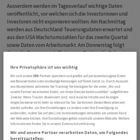
Ausserdem werden im Tagesverlauf wichtige Daten
veröffentlicht, vor welchen sich die Investorinnen und
Investoren nicht exponieren wollten. Am Nachmittag
werden aus Deutschland Teuerungsdaten erwartet und
aus den USA Wachstumszahlen für das zweite Quartal
sowie Daten vom Arbeitsmarkt. Am Donnerstag folgt
dann die Eurozonen-Inflation, am Freitag die Schweizer
Teuerung und am Freitagnachmittag der viel beachtete
Ihre Privatsphäre ist uns wichtig
US-Arbeitsmarktbericht. Am Vortag hatten die
Zinssorgen nach unerwartet schwachen
Wir und unsere
293
-Partner speichern und greifen auf personenbezogene Daten
wie Browserdaten oder eindeutige Kennungen auf Ihrem Gerät zu. Durch Auswahl
Konjunkturdaten nachgelassen und die Hoffnungen auf
von Akzeptieren aktivieren Sie Tracking-Technologien für die unter „Wir und
eine Zinspause der US-Notenbank Fed im September
unsere Partner verarbeiten Daten, um Ihnen Dienste bereitzustellen“ aufgeführten
Zwecke. Wenn Tracker deaktiviert sind, sind manche Inhalte und Anzeigen
erneut aufleben lassen. Derzeit würden schwache
möglicherweise nicht mehr so relevant für Sie. Sie können dieses Menü jederzeit
Konjunkturdaten als gut für die Finanzmärkte
wieder aufrufen, um Ihre Einstellungen zu ändern oder Ihre Einwilligung zu
widerrufen, indem Sie auf den Link Voreinstellungen verwalten am unteren Rand
betrachtet, sagte ein Marktanalyst.
der Webseite klicken. Ihre Einstellungen gelten innerhalb unseres Website. Weitere
Informationen finden Sie in unserer Datenschutzerklärung.
Der Swiss Market Index (SMI) verliert um 11 Uhr 0,31
Wir und unsere Partner verarbeiten Daten, um Folgendes
Prozent auf 11'071,27 Punkte. Der SLI, in dem die 30
bereitzustellen: