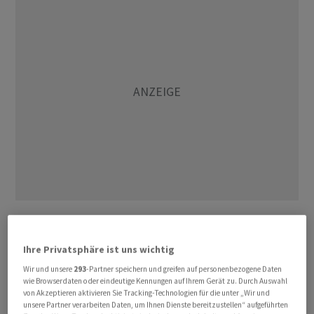
Positive Signale kommen auch aus Asien, meint ein
weiterer Börsenexperte. Dort hätten chinesische
Ihre Privatsphäre ist uns wichtig
Konjunkturdaten überrascht. Sowohl die
Wir und unsere
293
-Partner speichern und greifen auf personenbezogene Daten
Industrieproduktion als auch das chinesische
wie Browserdaten oder eindeutige Kennungen auf Ihrem Gerät zu. Durch Auswahl
Bruttoinlandsprodukt fielen besser aus als erwartet.
von Akzeptieren aktivieren Sie Tracking-Technologien für die unter „Wir und
unsere Partner verarbeiten Daten, um Ihnen Dienste bereitzustellen“ aufgeführten
Dies sei insofern wichtig, als dass der Iran-Krieg zuletzt