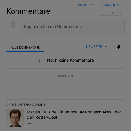
ANMELDEN
|
REGISTRIEREN
Kommentare
FOLGE DIESER U
FOLGEN
NEUESTE
ALLE KOMMENTARE
Alle Kommentare
Noch keine Kommentare
WERBUNG
AKTIVE UNTERHALTUNGEN
Das Folgende ist eine Liste der am meisten kommentierten Artikel
Ein Trendartikel mit dem Titel "Margin Calls bei Situational Awar
Margin Calls bei Situational Awareness: Alles über
den Retter-Deal
3