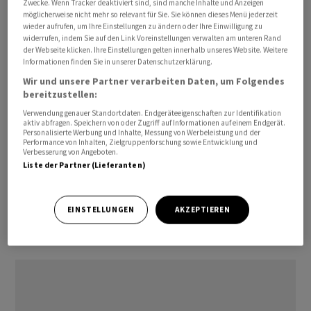
Zwecke. Wenn Tracker deaktiviert sind, sind manche Inhalte und Anzeigen
Befürchtungen über die globale
möglicherweise nicht mehr so relevant für Sie. Sie können dieses Menü jederzeit
Konjunkturentwicklung ausgelöst hatte. «Nun zeigt
wieder aufrufen, um Ihre Einstellungen zu ändern oder Ihre Einwilligung zu
widerrufen, indem Sie auf den Link Voreinstellungen verwalten am unteren Rand
sich jedoch eine erkennbare Resilienz der wichtigsten
der Webseite klicken. Ihre Einstellungen gelten innerhalb unseres Website. Weitere
Volkswirtschaften und schürt die Hoffnungen auf
Informationen finden Sie in unserer Datenschutzerklärung.
geringere Bremsspuren.»
Wir und unsere Partner verarbeiten Daten, um Folgendes
bereitzustellen:
Schwergewichte halten SMI zurück
Verwendung genauer Standortdaten. Endgeräteeigenschaften zur Identifikation
aktiv abfragen. Speichern von oder Zugriff auf Informationen auf einem Endgerät.
Personalisierte Werbung und Inhalte, Messung von Werbeleistung und der
Performance von Inhalten, Zielgruppenforschung sowie Entwicklung und
Gegen 11.10 Uhr notiert der SMI mit 13'183,86 Punkten
Verbesserung von Angeboten.
um 0,27 Prozent tiefer. Dabei sind die Gewinner (14)
Liste der Partner (Lieferanten)
sogar in der Überzahl. Mit Blick nach vorne sei es auch
aus charttechnischer Sicht wichtig, dass der SMI sein
EINSTELLUNGEN
AKZEPTIEREN
Hoch vom März 2025 bei 13'199 Punkten halte, heisst es
bei BNP Paribas.