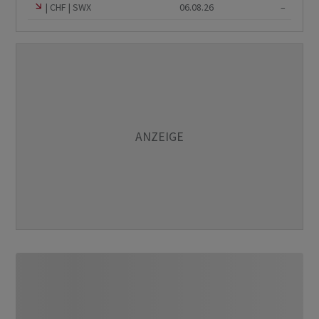
CHF
SWX
06.08.26
–