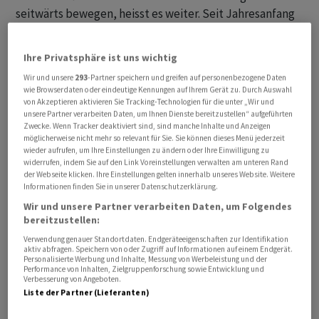
seitwärts bewegen, heisst es weiter. Seit Jahresanfang
hat sich der Leitindex bis auf einen kurzzeitigen
Ausreisser nach oben in einer Spanne zwischen 11'150
Ihre Privatsphäre ist uns wichtig
und 11'300 Punkten auf und ab bewegt. Möglicherweise
Wir und unsere
293
-Partner speichern und greifen auf personenbezogene Daten
färbten am Berichtstag noch die Bilanzen ausländischer
wie Browserdaten oder eindeutige Kennungen auf Ihrem Gerät zu. Durch Auswahl
Konzerne, etwa von Siemens, Hannover Rück oder Walt
von Akzeptieren aktivieren Sie Tracking-Technologien für die unter „Wir und
unsere Partner verarbeiten Daten, um Ihnen Dienste bereitzustellen“ aufgeführten
Disney, auf die entsprechende Branche ab, sagt ein
Zwecke. Wenn Tracker deaktiviert sind, sind manche Inhalte und Anzeigen
Händler. Zudem werden Angaben zur
möglicherweise nicht mehr so relevant für Sie. Sie können dieses Menü jederzeit
wieder aufrufen, um Ihre Einstellungen zu ändern oder Ihre Einwilligung zu
Industrieproduktion aus einigen EU-Ländern
widerrufen, indem Sie auf den Link Voreinstellungen verwalten am unteren Rand
veröffentlicht. In der Schweiz ist die Arbeitslosenquote
der Webseite klicken. Ihre Einstellungen gelten innerhalb unseres Website. Weitere
Informationen finden Sie in unserer Datenschutzerklärung.
im Januar auf 2,5 von 2,3 Prozent im Dezember
Wir und unsere Partner verarbeiten Daten, um Folgendes
gestiegen. Angesichts der von den Zentralbanken
bereitzustellen:
gedämpften Zinssenkungserwartungen blicken die
Verwendung genauer Standortdaten. Endgeräteeigenschaften zur Identifikation
Marktteilnehmer derzeit stark auf die Entwicklung der
aktiv abfragen. Speichern von oder Zugriff auf Informationen auf einem Endgerät.
Personalisierte Werbung und Inhalte, Messung von Werbeleistung und der
Konjunktur.
Performance von Inhalten, Zielgruppenforschung sowie Entwicklung und
Verbesserung von Angeboten.
Liste der Partner (Lieferanten)
Der von der Bank Julius Bär vorbörslich berechnete SMI
notiert gegen 08.15 Uhr +0,16 Prozent höher auf