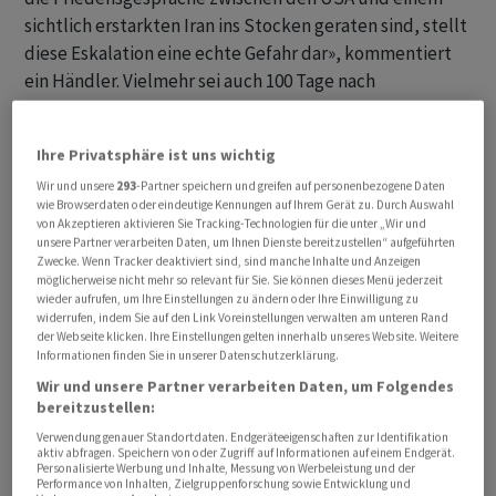
sichtlich erstarkten Iran ins Stocken geraten sind, stellt
diese Eskalation eine echte Gefahr dar», kommentiert
ein Händler. Vielmehr sei auch 100 Tage nach
Kriegsbeginn kein Friedensabkommen in Sicht, sagt ein
weiterer Börsianer.
Ihre Privatsphäre ist uns wichtig
Als Reaktion sind denn auch die Ölpreise wieder
Wir und unsere
293
-Partner speichern und greifen auf personenbezogene Daten
wie Browserdaten oder eindeutige Kennungen auf Ihrem Gerät zu. Durch Auswahl
deutlich gestiegen, verharren aber noch unter der
von Akzeptieren aktivieren Sie Tracking-Technologien für die unter „Wir und
psychologisch wichtigen Marke von 100 US-Dollar je
unsere Partner verarbeiten Daten, um Ihnen Dienste bereitzustellen“ aufgeführten
Zwecke. Wenn Tracker deaktiviert sind, sind manche Inhalte und Anzeigen
Barrel. Zudem sei bei den Renditen ein Aufwärtsdruck
möglicherweise nicht mehr so relevant für Sie. Sie können dieses Menü jederzeit
zu erkennen, was ebenfalls belasten könnte, so ein
wieder aufrufen, um Ihre Einstellungen zu ändern oder Ihre Einwilligung zu
widerrufen, indem Sie auf den Link Voreinstellungen verwalten am unteren Rand
Marktbeobachter.
der Webseite klicken. Ihre Einstellungen gelten innerhalb unseres Website. Weitere
Informationen finden Sie in unserer Datenschutzerklärung.
Aktienmärkte mit Verlusten erwartet
Wir und unsere Partner verarbeiten Daten, um Folgendes
bereitzustellen:
Für den SMI berechnet die Bank Julius Bär den SMI am
Verwendung genauer Standortdaten. Endgeräteeigenschaften zur Identifikation
aktiv abfragen. Speichern von oder Zugriff auf Informationen auf einem Endgerät.
Morgen gegen 08.20 Uhr um 1,03 Prozent tiefer bei
Personalisierte Werbung und Inhalte, Messung von Werbeleistung und der
Performance von Inhalten, Zielgruppenforschung sowie Entwicklung und
13'250 Punkten. Auch für den deutschen Dax oder den