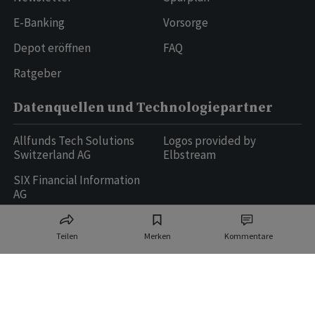
E-Banking
Vorsorge
Depot eröffnen
FAQ
Ratgeber
Datenquellen und Technologiepartner
Allfunds Tech Solutions
Logos provided by
Switzerland AG
Elbstream
SIX Financial Information
AG
Teilen
Merken
Kommentare
Ringier AG | Ringier Medien Schweiz
16
weitere Publikationen