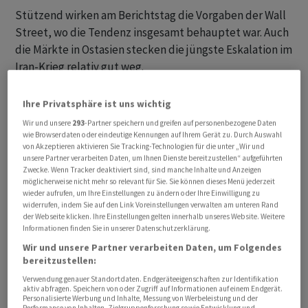
Stützend wirken am Berichtstag die Vorgaben der Wall
Street, wo die Tendenz insgesamt behauptet war. Auch
die Märkte in Ostasien stecken die jüngste Eskalation im
Iran-Krieg relativ gut weg.
Ölpreis zieht weiter an
Ihre Privatsphäre ist uns wichtig
Wir und unsere
293
-Partner speichern und greifen auf personenbezogene Daten
Fakt bleibt aber, dass gleichzeitig die Ölpreise weiter
wie Browserdaten oder eindeutige Kennungen auf Ihrem Gerät zu. Durch Auswahl
von Akzeptieren aktivieren Sie Tracking-Technologien für die unter „Wir und
anziehen. Zuletzt kostete ein Fass der Sorte Brent über
unsere Partner verarbeiten Daten, um Ihnen Dienste bereitzustellen“ aufgeführten
78 US-Dollar; der Preis liegt damit so hoch wie seit fast
Zwecke. Wenn Tracker deaktiviert sind, sind manche Inhalte und Anzeigen
möglicherweise nicht mehr so relevant für Sie. Sie können dieses Menü jederzeit
drei Wochen nicht mehr.
wieder aufrufen, um Ihre Einstellungen zu ändern oder Ihre Einwilligung zu
widerrufen, indem Sie auf den Link Voreinstellungen verwalten am unteren Rand
Die Bank Julius Bär berechnet den SMI am Morgen
der Webseite klicken. Ihre Einstellungen gelten innerhalb unseres Website. Weitere
Informationen finden Sie in unserer Datenschutzerklärung.
gegen 08.13 Uhr 0,50 Prozent höher bei 14'245 Punkten.
Wir und unsere Partner verarbeiten Daten, um Folgendes
Am Mittwoch war es noch um 1,3 Prozent nach unten
bereitzustellen:
gegangen.
Verwendung genauer Standortdaten. Endgeräteeigenschaften zur Identifikation
aktiv abfragen. Speichern von oder Zugriff auf Informationen auf einem Endgerät.
Personalisierte Werbung und Inhalte, Messung von Werbeleistung und der
Im Fokus der Anleger stehen die Papiere von
Performance von Inhalten, Zielgruppenforschung sowie Entwicklung und