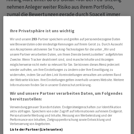
nehmen Anleger weiter Risiko aus ihrem Portfolio,
zumal die Bewertungen gerade durch SpaceX immer
höher werden», sagt ein Händler. Mit Blick auf das
Abkommen zwischen den USA und dem Iran sind die
Ihre Privatsphäre ist uns wichtig
Details weiter vage, eine Unterzeichnung ist für Freitag
Wir und unsere
293
-Partner speichern und greifen auf personenbezogene Daten
in der Schweiz geplant.
wie Browserdaten oder eindeutige Kennungen auf Ihrem Gerät zu. Durch Auswahl
von Akzeptieren aktivieren Sie Tracking-Technologien für die unter „Wir und
unsere Partner verarbeiten Daten, um Ihnen Dienste bereitzustellen“ aufgeführten
Im Fokus steht der am Abend hiesiger Zeit anstehende
Zwecke. Wenn Tracker deaktiviert sind, sind manche Inhalte und Anzeigen
möglicherweise nicht mehr so relevant für Sie. Sie können dieses Menü jederzeit
Zinsentscheid der US-Notenbank Fed. Bei der ersten
wieder aufrufen, um Ihre Einstellungen zu ändern oder Ihre Einwilligung zu
Sitzung unter ihrem neuen Vorsitzenden Kevin Warsh
widerrufen, indem Sie auf den Link Voreinstellungen verwalten am unteren Rand
der Webseite klicken. Ihre Einstellungen gelten innerhalb unseres Website. Weitere
wird weniger auf die Entscheidung selbst geschaut;
Informationen finden Sie in unserer Datenschutzerklärung.
denn es werden unveränderte Zinsen erwartet. «Der
Wir und unsere Partner verarbeiten Daten, um Folgendes
Blick der Anleger wird sich vielmehr auf den ersten
bereitzustellen:
Auftritt von Warsh, seinen Ton und die Dotplots richten -
Verwendung genauer Standortdaten. Endgeräteeigenschaften zur Identifikation
und ob es zu einer 'taubenhaften' Überraschung
aktiv abfragen. Speichern von oder Zugriff auf Informationen auf einem Endgerät.
Personalisierte Werbung und Inhalte, Messung von Werbeleistung und der
kommt», so ein Börsianer.
Performance von Inhalten, Zielgruppenforschung sowie Entwicklung und
Verbesserung von Angeboten.
Liste der Partner (Lieferanten)