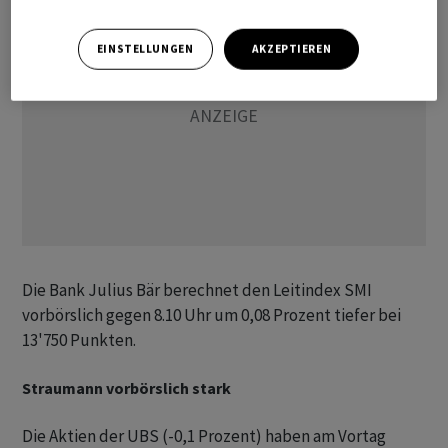
EINSTELLUNGEN
AKZEPTIEREN
Die Bank Julius Bär berechnet den Leitindex SMI
vorbörslich gegen 8.10 Uhr um 0,08 Prozent tiefer bei
13'750 Punkten.
Straumann vorbörslich stark
Die Aktien der UBS (-0,1 Prozent) haben am Vortag