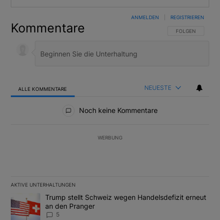
ANMELDEN
|
REGISTRIEREN
Kommentare
FOLGE DIESER U
FOLGEN
NEUESTE
ALLE KOMMENTARE
Alle Kommentare
Noch keine Kommentare
WERBUNG
AKTIVE UNTERHALTUNGEN
Das Folgende ist eine Liste der am meisten kommentierten Artikel
Ein Trendartikel mit dem Titel "Trump stellt Schweiz wegen Hand
Trump stellt Schweiz wegen Handelsdefizit erneut
an den Pranger
5