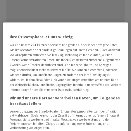
Ihre Privatsphäre ist uns wichtig
Wir und unsere
293
-Partner speichern und greifen auf personenbezogene Daten
Immerhin blieb eine Reaktion der Ölpreise bislang aus,
wie Browserdaten oder eindeutige Kennungen auf Ihrem Gerät zu. Durch Auswahl
von Akzeptieren aktivieren Sie Tracking-Technologien für die unter „Wir und
ein Fass der Sorte Brent kostete zuletzt 73,83 US-Dollar
unsere Partner verarbeiten Daten, um Ihnen Dienste bereitzustellen“ aufgeführten
und blieb damit auf dem wieder tieferen Niveau.
Zwecke. Wenn Tracker deaktiviert sind, sind manche Inhalte und Anzeigen
möglicherweise nicht mehr so relevant für Sie. Sie können dieses Menü jederzeit
Derweil kam der Bitcoin weiter unter Druck. Die Agenda
wieder aufrufen, um Ihre Einstellungen zu ändern oder Ihre Einwilligung zu
bleibt derweil weitgehend leer. Am Nachmittag könnte
widerrufen, indem Sie auf den Link Voreinstellungen verwalten am unteren Rand
der Webseite klicken. Ihre Einstellungen gelten innerhalb unseres Website. Weitere
lediglich das Verbrauchervertrauen der Uni Michigan
Informationen finden Sie in unserer Datenschutzerklärung.
einen gewissen Einfluss vor dem Wochenende haben. In
Wir und unsere Partner verarbeiten Daten, um Folgendes
der kommenden Woche erwartet die Anleger dann eine
bereitzustellen:
Reihe von wichtigen Konjunkturdaten, allen voran der
Verwendung genauer Standortdaten. Endgeräteeigenschaften zur Identifikation
US-Arbeitsmarktbericht.
aktiv abfragen. Speichern von oder Zugriff auf Informationen auf einem Endgerät.
Personalisierte Werbung und Inhalte, Messung von Werbeleistung und der
Performance von Inhalten, Zielgruppenforschung sowie Entwicklung und
Verbesserung von Angeboten.
Die Bank Julius Bär berechnet den SMI gegen 08.10 Uhr