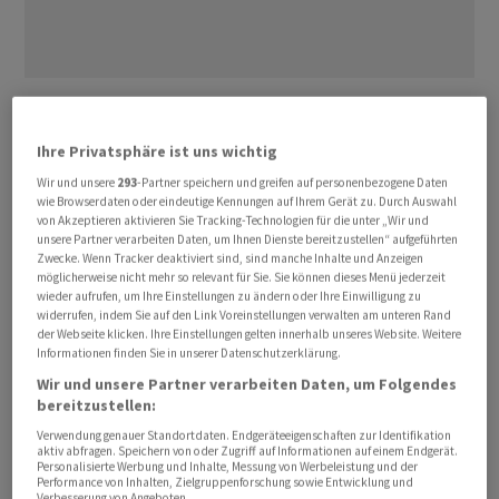
Das Fed hat am Mittwoch wie erwartet eine Zinspause
eingelegt. Fed-Chef Jerome Powell sagte dabei
Ihre Privatsphäre ist uns wichtig
allerdings, dass eine Zinssenkung bereits im März
Wir und unsere
293
-Partner speichern und greifen auf personenbezogene Daten
unwahrscheinlich sei und erteilte damit den (zu) hohen
wie Browserdaten oder eindeutige Kennungen auf Ihrem Gerät zu. Durch Auswahl
Erwartungen eine Absage. Es gelte allerdings
von Akzeptieren aktivieren Sie Tracking-Technologien für die unter „Wir und
unsere Partner verarbeiten Daten, um Ihnen Dienste bereitzustellen“ aufgeführten
abzuwarten, schränkte er noch etwas ein. Dennoch
Zwecke. Wenn Tracker deaktiviert sind, sind manche Inhalte und Anzeigen
verschoben sich damit die Erwartungen für eine baldige
möglicherweise nicht mehr so relevant für Sie. Sie können dieses Menü jederzeit
wieder aufrufen, um Ihre Einstellungen zu ändern oder Ihre Einwilligung zu
Zinssenkung zeitlich nach hinten. Die Zinsen dürften
widerrufen, indem Sie auf den Link Voreinstellungen verwalten am unteren Rand
damit länger auf dem hohen Niveau bleiben, heisst es.
der Webseite klicken. Ihre Einstellungen gelten innerhalb unseres Website. Weitere
Informationen finden Sie in unserer Datenschutzerklärung.
Zu erwarten sei eine erste Senkung nun wohl erst im
Wir und unsere Partner verarbeiten Daten, um Folgendes
zweiten Quartal, meinte ein Händler. Daher dürften sich
bereitzustellen:
die Marktteilnehmer weiterhin den US-Daten
Verwendung genauer Standortdaten. Endgeräteeigenschaften zur Identifikation
zuwenden. Das heisst, dass die Entwicklung am
aktiv abfragen. Speichern von oder Zugriff auf Informationen auf einem Endgerät.
Arbeitsmarkt weiterhin grosse Beachtung finden wird.
Personalisierte Werbung und Inhalte, Messung von Werbeleistung und der
Performance von Inhalten, Zielgruppenforschung sowie Entwicklung und
Verbesserung von Angeboten.