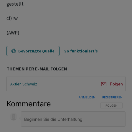
gestellt.
cf/rw
(AWP)
Bevorzugte Quelle
So funktioniert's
THEMEN PER E-MAIL FOLGEN
Aktien Schweiz
Folgen
ANMELDEN
|
REGISTRIEREN
Kommentare
FOLGE DIESER U
FOLGEN