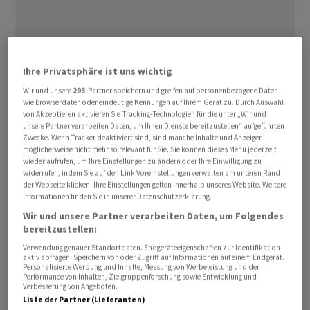
Der markante Einbruch der Samsung-Papiere in Korea
Ihre Privatsphäre ist uns wichtig
hat verschiedene Tech-Aktien in Asien belastet, wie es
Wir und unsere
293
-Partner speichern und greifen auf personenbezogene Daten
denn auch in einem Kommentar der Onlinebank
wie Browserdaten oder eindeutige Kennungen auf Ihrem Gerät zu. Durch Auswahl
von Akzeptieren aktivieren Sie Tracking-Technologien für die unter „Wir und
Swissquote heisst. Dass die «Flüsterschätzungen» für
unsere Partner verarbeiten Daten, um Ihnen Dienste bereitzustellen“ aufgeführten
Samsung verpasst wurden, könnte in der Folge auch
Zwecke. Wenn Tracker deaktiviert sind, sind manche Inhalte und Anzeigen
möglicherweise nicht mehr so relevant für Sie. Sie können dieses Menü jederzeit
den hiesigen Tech-Sektor belasten. Womit wiederum
wieder aufrufen, um Ihre Einstellungen zu ändern oder Ihre Einwilligung zu
den Schweizer Aktien ihre insgesamt defensive
widerrufen, indem Sie auf den Link Voreinstellungen verwalten am unteren Rand
der Webseite klicken. Ihre Einstellungen gelten innerhalb unseres Website. Weitere
Ausrichtung zu Gute kommen könnte.
Informationen finden Sie in unserer Datenschutzerklärung.
Wir und unsere Partner verarbeiten Daten, um Folgendes
Nato-Gipfel in der Türkei startet
bereitzustellen:
Verwendung genauer Standortdaten. Endgeräteeigenschaften zur Identifikation
Geopolitisch wird die Lage am Morgen von der Meldung
aktiv abfragen. Speichern von oder Zugriff auf Informationen auf einem Endgerät.
Personalisierte Werbung und Inhalte, Messung von Werbeleistung und der
neuer Angriffe Irans auf Tanker in der Strasse von
Performance von Inhalten, Zielgruppenforschung sowie Entwicklung und
Verbesserung von Angeboten.
Hormus geprägt. So hat sich der Preis für ein Fass Öl der
Liste der Partner (Lieferanten)
Sorte Brent über die vergangenen Stunden wieder